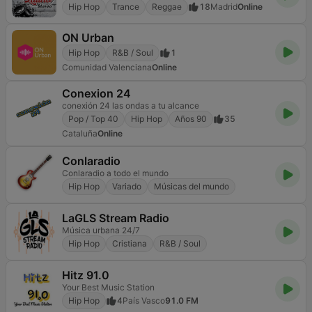
Hip Hop
Trance
Reggae
18
Madrid
Online
ON Urban
Hip Hop
R&B / Soul
1
Comunidad Valenciana
Online
Conexion 24
conexión 24 las ondas a tu alcance
Pop / Top 40
Hip Hop
Años 90
35
Cataluña
Online
Conlaradio
Conlaradio a todo el mundo
Hip Hop
Variado
Músicas del mundo
LaGLS Stream Radio
Música urbana 24/7
Hip Hop
Cristiana
R&B / Soul
Hitz 91.0
Your Best Music Station
Hip Hop
4
País Vasco
91.0 FM