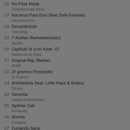
26
No Pasa Nada
Violadores del Verso
27
Nacimos Para Esto (feat Defe Fuentes)
Hiroshima Pro
28
Escupiéndolo
Tote King
29
7 Arañas (Remasterizado)
Garolo
30
Capítulo IX (con Kase. O)
Hablando en Plata
31
Original Rap (Remix)
SFDK
32
21 gramos (Freestyle)
21 Gramos
33
Antimateria (feat. Little Pepe & Shabu)
Sicario
34
Garantia
Homer el Mero Mero
35
Splinter Cell
Ill Pekeño
36
Shortie
Douglass
37
Fumando Serio