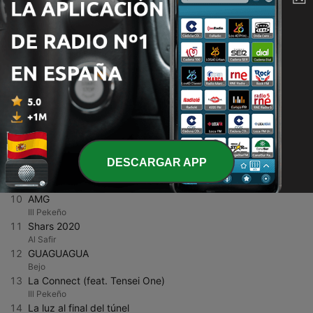
3
Ouh!
Jotandjota
4
Los Chicos del Barrio (feat. El limite, Dementores, Ed Noise & Pajaro)
SFDK
5
7 Bis
Automelodi
6
Pequeñas Dosis
Kase.O
7
Nada Cambia (Nada cambia)
Mosstro
8
Uh Mama
Aissa
DESCARGAR APP
9
Joyería
Elio Toffana
10
AMG
Ill Pekeño
11
Shars 2020
Al Safir
12
GUAGUAGUA
Bejo
13
La Connect (feat. Tensei One)
Ill Pekeño
14
La luz al final del túnel