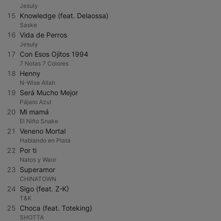
Jesuly
15
Knowledge (feat. Delaossa)
Saske
16
Vida de Perros
Jesuly
17
Con Esos Ojitos 1994
7 Notas 7 Colores
18
Henny
N-Wise Allah
19
Será Mucho Mejor
Pájaro Azul
20
Mi mamá
El Niño Snake
21
Veneno Mortal
Hablando en Plata
22
Por ti
Natos y Waor
23
Superamor
CHINATOWN
24
Sigo (feat. Z-K)
T&K
25
Choca (feat. Toteking)
SHOTTA