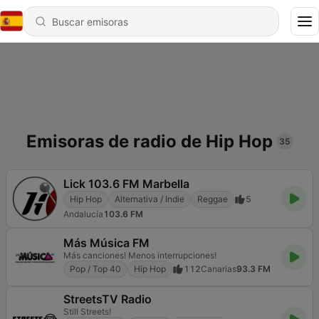
Emisoras de radio de Hip Hop
35
Lick 103.6 FM Marbella
Hip Hop
Alternativa / Indie
Reggae
5
Andalucía
103.6 FM
Más Música FM
Más canciones! Menos interrupciones!
Pop / Top 40
Hip Hop
112
Canarias
93.3 FM
StreetsTV Radio
Still Streets!