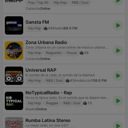
Pop / Top 40
Hip Hop
R&B / Soul
Cataluña
Online
Gansta FM
Hip Hop
45
Madrid
88.0 FM
Zona Urbana Radio
Zona Urbana es un canal online de música urbana que se emite desde Barcelona España a todo el mundo.
Hip Hop
Reguetón
House
29
Cataluña
Online
Universal RAP
El sonido de la calle, el sonido de la libertad.
Hip Hop
R&B / Soul
93
Andalucía
108.0 FM
NoTypicalRadio - Rap
No es la típica radio. Es el sonido que te dejará marcado.
Hip Hop
Reggae
R&B / Soul
15
Madrid
Online
Rumba Latina Stereo
La mejor radio on-line 24/7