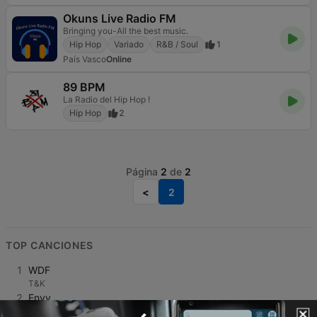
Okuns Live Radio FM
Bringing you-All the best music.
Hip Hop
Variado
R&B / Soul
1
País Vasco
Online
89 BPM
La Radio del Hip Hop !
Hip Hop
2
Página
2
de
2
<
2
TOP CANCIONES
1
WDF
T&K
2
Envy
Delaossa