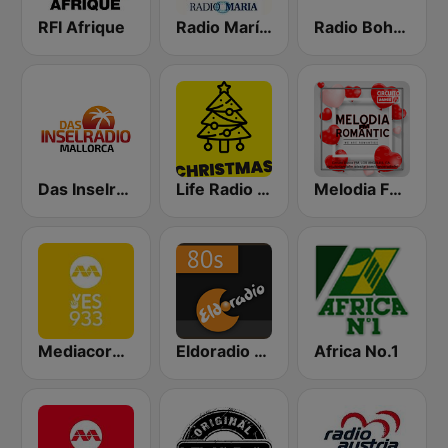
RFI Afrique
Radio María España
Radio Bohemia
Das Inselradio Mallorca
Life Radio Christmas
Melodia FM Romantic
Mediacorp YES 933
Eldoradio - 80's Channel
Africa No.1