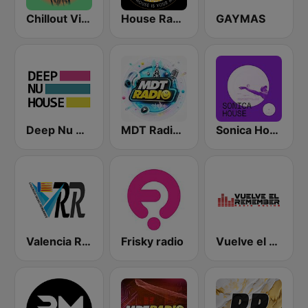
Chillout Vibes
House Radio Spain
GAYMAS
Deep Nu House Radio by SO&SO
MDT Radio Valencia
Sonica House
Valencia Radio Remember
Frisky radio
Vuelve el Remember - Radio Online