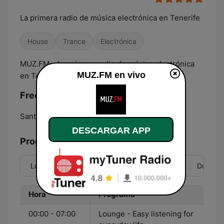
La primera radio de música electrónica en Tenerife
House
Trance
Electrónica
MUZ.FM – La primera radio de música electrónica
MUZ.FM en vivo
en Tenerife. Siente la emoción y baila.
Frecuencias MUZ.FM:
Santa Cruz de Tenerife:
105.5 FM
DESCARGAR APP
Programación
Lun
Mar
Mié
Jue
Vie
Sáb
Dom
Hora
Programa
00:00 - 07:00
Lounge - Easy listening for