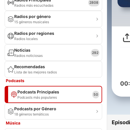
2808
Radios más escuchadas
Radios por género
15 géneros musicales
Radios por regiones
Radios locales
Noticias
292
Radios noticiosas
Recomendadas
Lista de las mejores radios
Podcasts
00
Podcasts Principales
50
Podcasts más populares
Podcasts por Género
18 géneros temáticos
Episod
Música