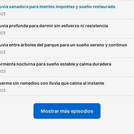
sobresaltos, sintiendo cóm
luvia sanadora para mentes inquietas y sueño restaurado
lluvia abre un pequeño
2025
corredor hacia tu propio
uvia profunda para dormir sin esfuerzo ni resistencia
silencio, sin romper ese hil
2025
frágil que sostiene tu bien
uvia entre árboles del parque para un sueño sereno y continuo
interior. A veces, cuando la
2025
noche cae y una tormenta
eléctrica se mezcla con las
ormenta nocturna para sueño estable y calma duradera
2025
grietas de tus pensamiento
descubres que necesitas 
erme sin remedios con lluvia que calma al instante
lugar más profundo que el
2025
simple acto de cerrar los oj
Algo como Descanso Con
Mostrar más episodios
Lluvia, donde una torment
eléctrica deja de ser una