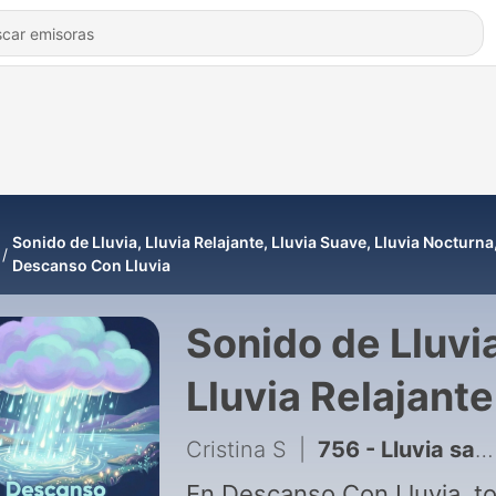
Sonido de Lluvia, Lluvia Relajante, Lluvia Suave, Lluvia Nocturna
Descanso Con Lluvia
Sonido de Lluvi
Lluvia Relajante
Lluvia Suave,
Cristina S
|
756 - Lluvia sanadora para mentes inquietas y sueño restaurado
En Descanso Con Lluvia, t