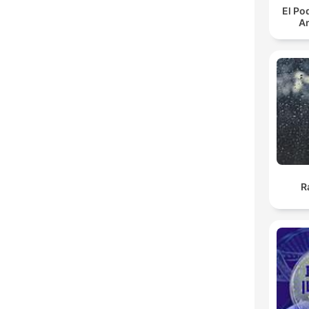
El Po
An
R