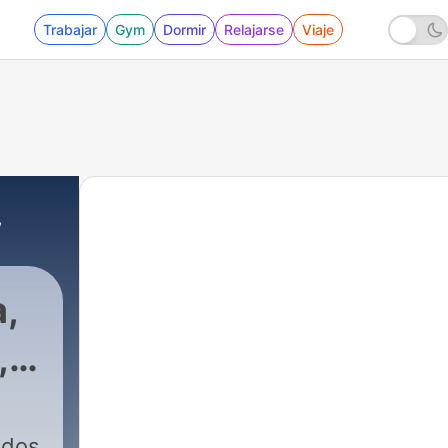
Trabajar
Gym
Dormir
Relajarse
Viaje
,
a,
,
odos