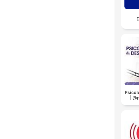
Psicol
| @