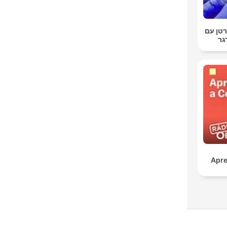
טן עם
גר
Apre