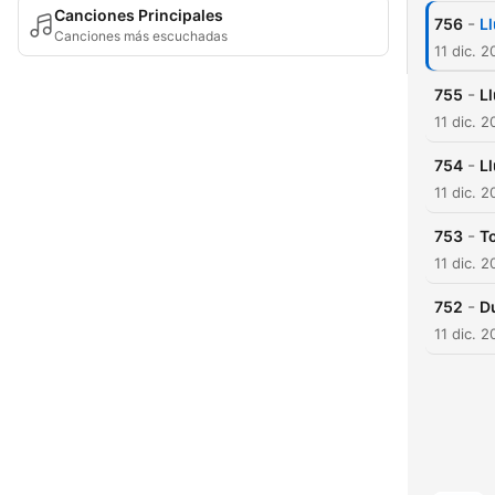
Canciones Principales
-
756
L
Canciones más escuchadas
11 dic. 
-
755
Ll
11 dic. 
-
754
Ll
11 dic. 
-
753
T
11 dic. 
-
752
Du
11 dic. 