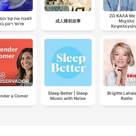
sueño que habías dejado
pendiente. El mundo se vu
ΖΩ ΚΑΛΑ Με
לפצח את קוד הסר
más inmersivo y cálido, c
成人睡前故事
Μιχάλη
פרופ' רענן בר
Κεφαλογιά
si cada bucle de lluvia
reacomodara todo lo que t
dolía en silencio. Y algo en 
empieza a transformarse.
Porque en Descanso Con
Lluvia no estás huyendo d
nada; estás regresando a 
lugar donde encajas sin
Sleep Better | Sleep
Brigitte Lahai
nder a Comer
esfuerzo. La tormenta eléc
Music with Noise
Radio
deja de intimidarte y se
convierte en señal de que 
en ti sigue vivo. El ASMR
recupera tu respiración, la