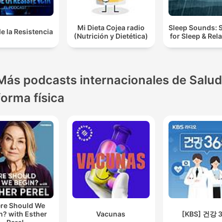
Mi Dieta Cojea radio
Sleep Sounds:
de la Resistencia
(Nutrición y Dietética)
for Sleep & Rel
Más podcasts internacionales de Salud
forma física
re Should We
n? with Esther
Vacunas
[KBS] 건강 