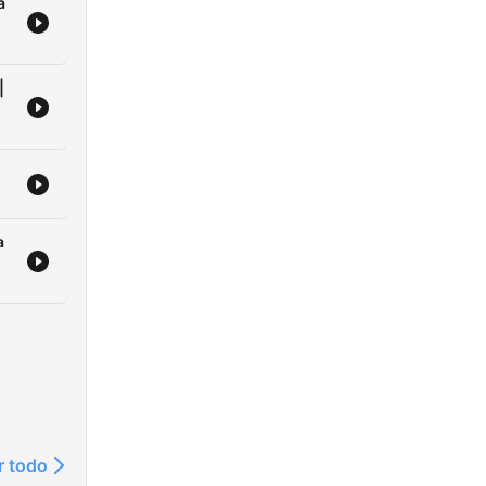
a
|
a
r todo