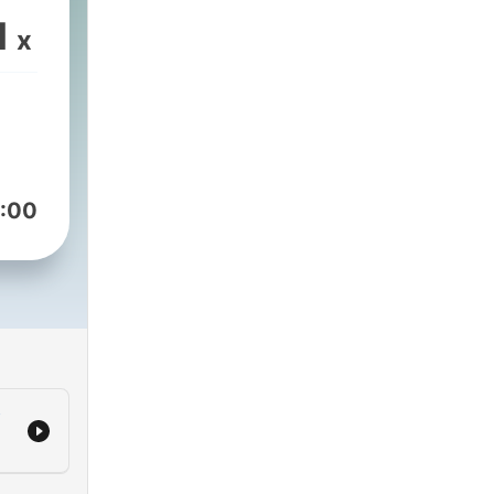
.
sodio
1
x
on
:00
s