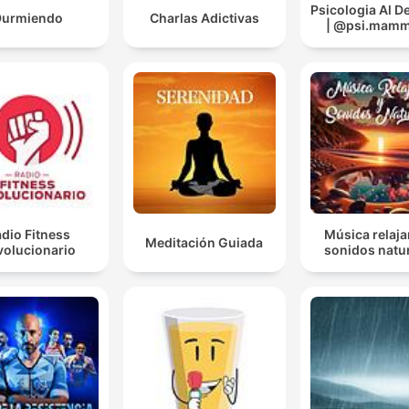
Psicologia Al 
Durmiendo
Charlas Adictivas
| @psi.mammo
dio Fitness
Música relaja
Meditación Guiada
volucionario
sonidos natu