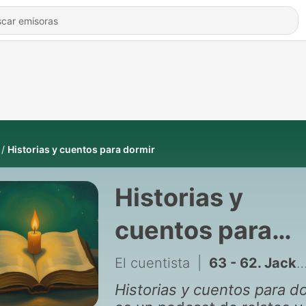
Historias y cuentos para dormir
Historias y
cuentos para
dormir
El cuentista
|
63 - 62. Jack y las habichuelas mágicas | Cuento popular inglés | Cuentos para dormir
Historias y cuentos para d