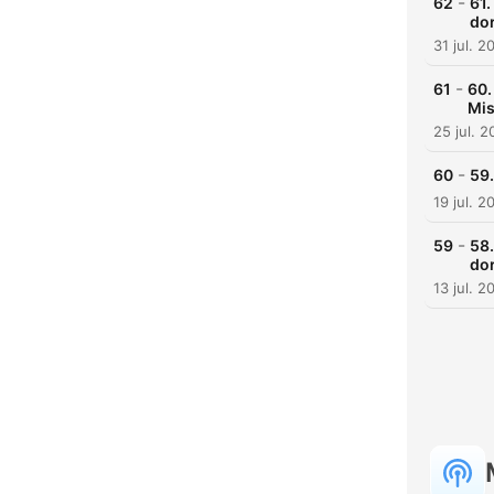
-
62
61.
do
31 jul. 2
-
61
60.
Mis
25 jul. 
-
60
59.
19 jul. 2
-
59
58.
do
13 jul. 2