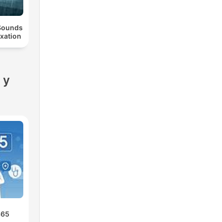
 Sounds
axation
 y
365