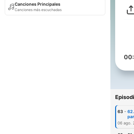
Canciones Principales
Canciones más escuchadas
00
Episod
-
63
62.
pa
06 ago.