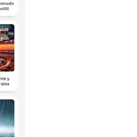
Desnudo
liti
nte y
rales