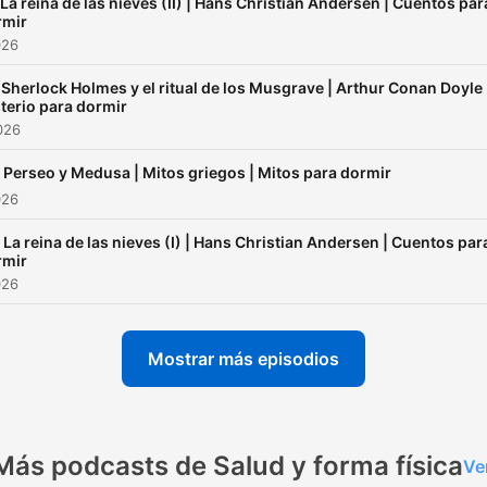
 La reina de las nieves (II) | Hans Christian Andersen | Cuentos par
rmir
026
 Sherlock Holmes y el ritual de los Musgrave | Arthur Conan Doyle 
terio para dormir
2026
 Perseo y Medusa | Mitos griegos | Mitos para dormir
026
 La reina de las nieves (I) | Hans Christian Andersen | Cuentos par
rmir
026
Mostrar más episodios
Más podcasts de Salud y forma física
Ve