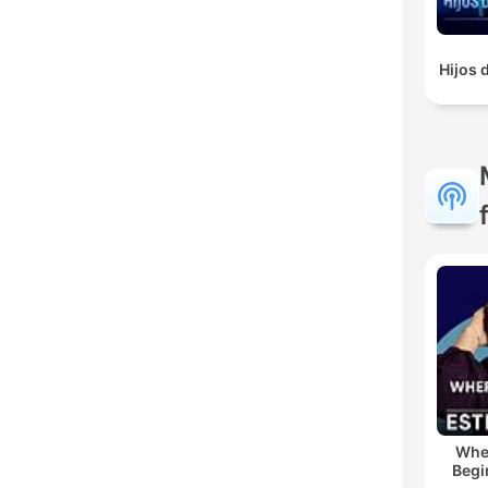
Hijos 
Whe
Begi