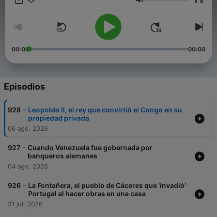
x
televisión National Geographic, en el canal National
Volumen
Geographic WILD y en Disney +.
00:00
00:00
Episodios
-
928
Leopoldo II, el rey que convirtió el Congo en su
propiedad privada
06 ago. 2026
-
927
Cuando Venezuela fue gobernada por
banqueros alemanes
04 ago. 2026
-
926
La Fontañera, el pueblo de Cáceres que ‘invadió’
Portugal al hacer obras en una casa
31 jul. 2026