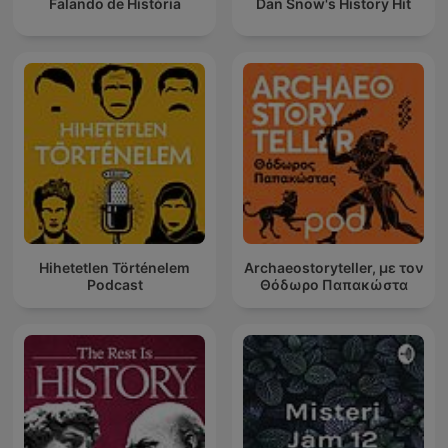
Falando de História
Dan Snow's History Hit
Hihetetlen Történelem
Archaeostoryteller, με τον
Podcast
Θόδωρο Παπακώστα