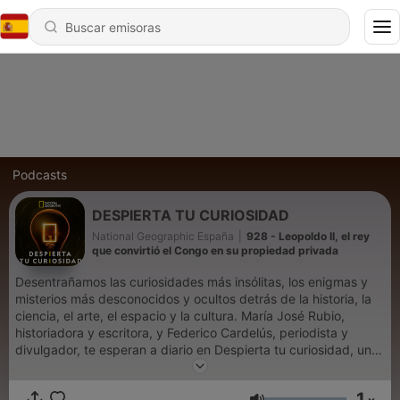
Podcasts
DESPIERTA TU CURIOSIDAD
National Geographic España
|
928 - Leopoldo II, el rey
que convirtió el Congo en su propiedad privada
Desentrañamos las curiosidades más insólitas, los enigmas y
misterios más desconocidos y ocultos detrás de la historia, la
ciencia, el arte, el espacio y la cultura. María José Rubio,
historiadora y escritora, y Federico Cardelús, periodista y
divulgador, te esperan a diario en Despierta tu curiosidad, un
podcast original de National Geographic. Porque la ignorancia
es aburrida. Disfruta de más historias curiosas en el canal de
1