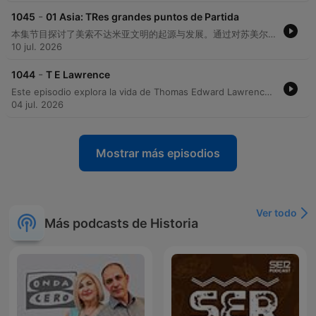
-
1045
01 Asia: TRes grandes puntos de Partida
本集节目探讨了美索不达米亚文明的起源与发展。通过对苏美尔人、阿卡德人、亚述人和巴比伦人的历史梳理，介绍了两河流域（底格里斯河与幼发拉底河）作为文明摇篮的重要性。节目重点提及了巴比伦国王汉谟拉比制定的法律体系，以及该地区农业、手工业与城市化进程的演变。
10 jul. 2026
-
1044
T E Lawrence
Este episodio explora la vida de Thomas Edward Lawrence, desde sus orígenes marcados por un secreto familiar y su formación académica en Oxford hasta su transformación en una pieza clave de la inteligencia británica durante la Primera Guerra Mundial. Se detalla su papel fundamental en la rebelión árabe, su estrategia de guerra irregular y el profundo conflicto moral que enfrentó ante el acuerdo Sykes-Picot. Finalmente, la narrativa aborda su intento de escapar de la fama mundial mediante el uso de identidades falsas en el servicio militar y su trágico fallecimiento en un accidente de motocicleta en 1935, concluyendo con una reflexión sobre su complejo legado histórico.
04 jul. 2026
Mostrar más episodios
Ver todo
Más podcasts de Historia