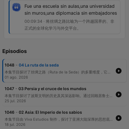
Fue una escuela sin aulas,una universidad
sin muros,una diplomacia sin embajadores
00:09:34 · 将丝绸之路比喻为一个跨越国界的、非
正式的全球化学习与外交平台。
Episodios
-
1048
04 La ruta de la seda
本集节目探讨了丝绸之路（Ruta de la Seda）的多重维度，它不仅是一条经济贸易路线，更是一个连接中国、中亚、波斯、印度、阿拉伯、希腊、罗马等文明的文化纽带。通过对撒马尔罕和布哈拉等历史节点的描述，节目展现了外交官、战略家与商人如何在贸易中进行无声的文化交流与外交斡旋。 除了商品与思想的流动，节目也揭示了丝绸之路作为疾病传播路径的一面。丝绸之路被喻为一所“没有教室的学校”和“没有围墙的大学”，其遗产至今仍体现在我们的纺织品、香料以及语言之中。
01 ago. 2026
-
1047
03 Persia y el cruce de los mundos
本集节目探讨了波斯文明的历史及其深远影响。通过回顾居鲁士大帝征服巴比伦以及《赛鲁斯圆柱》作为早期人权宣言的意义，节目展示了波斯如何不仅作为一个帝国存在，更作为一个连接不同世界的纽带。内容涵盖了琐罗亚斯德教的影响、波斯语在文学艺术中的地位，以及波斯文明在征服与连接之间的独特哲学。
25 jul. 2026
-
1046
02 Asia: El Imperio de los sabios
本集节目由 Viva Estudios 制作，探讨了亚洲大陆深厚的思想底蕴。通过对印度教、佛教和儒家思想这三大核心思想流派的考察，节目展示了这些古老智慧如何跨越千年，在现代社会的日常生活、治理方式及精神信仰中持续发挥影响力。内容涵盖了这些思想从起源到传播的过程，以及它们如何在不同地域进行演变与适应。
18 jul. 2026