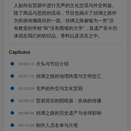
人如何在贸易中进行无声的文化交流与外交斡旋。
除了商品与思想的流动，节目也揭示了丝绸之路作
为疾病传播路径的一面。丝绸之路被喻为一所“没
有教室的学校”和“没有围墙的大学”，其遗产至今仍
体现在我们的纺织品、香料以及语言之中。
Capítulos
片头与节目介绍
00:00:15
丝绸之路的地理跨度与文明交汇
00:01:15
无声的外交与文化贸易
00:05:38
贸易背后的阴暗面：疾病的传播
00:08:20
丝绸之路的历史遗产与全球影响
00:09:34
制作人员名单与片尾
00:13:39