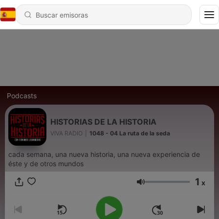
Podcasts
HISTORIAS DE LA HISTORIA
VIVA RADIO
|
1048 - 04 La ruta de la seda
cada semana, una nueva historia, una nueva experiencia de
éste y de otros mundos
1
x
Volumen