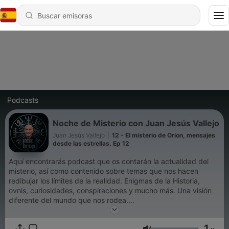
Podcasts
Noche de Misterio con Juan Jesús Vallejo
Juan Jesús Vallejo
|
12 - El misterio de Orion, mensajes
desde las estrellas. Ep 12
Aquí encontrarás podcast que os contarán la actualidad del
misterio, así como contenido sobre temas que nos hacen
redibujar los límites de la realidad. Enigmas de la Historia,
ovnis, curiosidades, conspiraciones y mucho más. Una visión
diferente del mundo que nos rodea.
Bienvenidos familia del misterio!
1