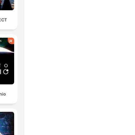
ECT
nio