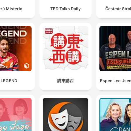
rú Misterio
TED Talks Daily
Čestmír Stra
LEGEND
講東講西
Espen Lee Usen