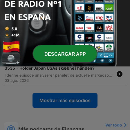
06 ago. 2026
-
3537
Nydeligt Novo-regnskab sendte aktien i dørken
Denne episode af Millionærklubben dykker ned i de seneste regnskabstal fra medicinalgiganter som Novo Nordisk, Pfizer og Eli Lilly, med særligt fokus på konkurrencen inden for fedmemarkedet og betydningen af kliniske studier. Eksperterne analyserer markedstendenser inden for sundhedsaktier, grøn energi, oliepriser og tøjmarkedet. Derudover gennemgås markedsbevægelser i sektorer som SpaceX, AMD og tankskibssektoren, samt et interview med administrerende direktør John Fisker fra Renkøbing Landbobank om bankens stærke Q2-regnskab. Episoden belyser de strategiske udfordringer ved patentudløb, prissætning i USA og behovet for vækst gennem opkøb.
05 ago. 2026
-
3536
Revnerne i AI-aktier har givet det første store
brag
I denne episode analyseres de seneste markedsbevægelser, herunder tech-aktiernes genkomst, Novo Nordisks kursudvikling og de geopolitiske risici for olieprisen grundet spændinger i Ukraine og Hormuzstrædet. Vi dykker ned i de enorme investeringspres inden for AI, betydningen af dagsoptioner for markedsvolatilitet og de økonomiske konsekvenser af ekstrem gearing. Derudover diskuteres fremtidige muligheder inden for genomics, psykiatriske produkter og droneteknologi. Episoden belyser desuden Kinas dominans inden for sjældne jordarter, kryptovalutaens rolle som infrastruktur for AI-agenter samt de økonomiske perspektiver for SpaceX og vækstaktier i et miljø med stigende renter.
DESCARGAR APP
04 ago. 2026
-
3535
Holder Japan USAs skæbne i hånden?
I denne episode analyserer panelet de aktuelle markedsbevægelser, herunder Frank Hvids rotation mod mere defensive aktier og bekymringer omkring AI-sektoren samt betydningen af geopolitik og valutainterventioner mellem Japan og USA. Der kastes lys over usikkerheden i medicinalbranchen med fokus på Novo Nordisk og de økonomiske risici ved yen carry trade. Panelet undersøger desuden de globale investeringsbooms inden for AI, grøn omstilling og oprustning samt udfordringerne ved at værdisætte tech-aktier i et marked drevet af sentiment. Afslutningsvis diskuteres strategiske muligheder i Latinamerika og Kina samt de økonomiske konsekvenser af kollapset af Leopold Assenbrenners AI-hedgefond.
03 ago. 2026
Mostrar más episodios
Ver todo
Más podcasts de Finanzas