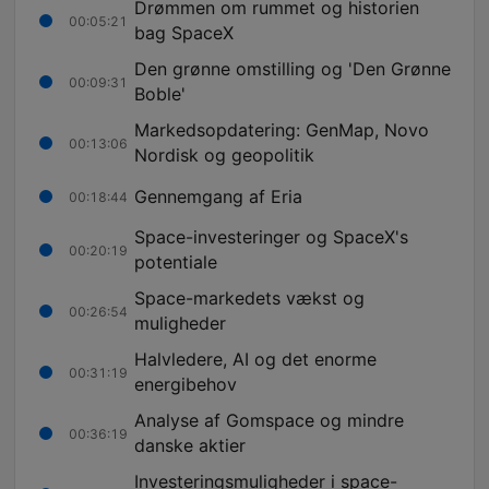
Drømmen om rummet og historien
00:05:21
bag SpaceX
Den grønne omstilling og 'Den Grønne
00:09:31
Boble'
Markedsopdatering: GenMap, Novo
00:13:06
Nordisk og geopolitik
Gennemgang af Eria
00:18:44
Space-investeringer og SpaceX's
00:20:19
potentiale
Space-markedets vækst og
00:26:54
muligheder
Halvledere, AI og det enorme
00:31:19
energibehov
Analyse af Gomspace og mindre
00:36:19
danske aktier
Investeringsmuligheder i space-