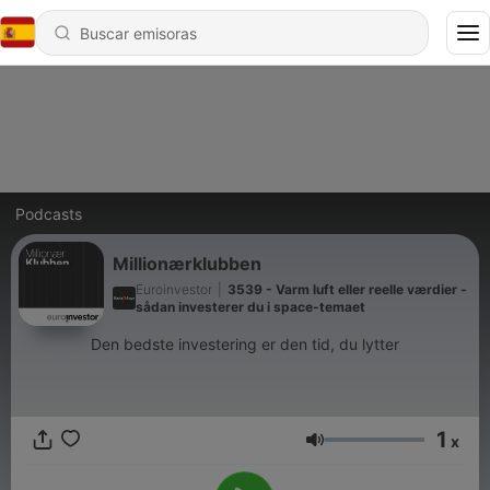
Podcasts
Millionærklubben
Euroinvestor
|
3539 - Varm luft eller reelle værdier -
sådan investerer du i space-temaet
Den bedste investering er den tid, du lytter
1
x
Volumen