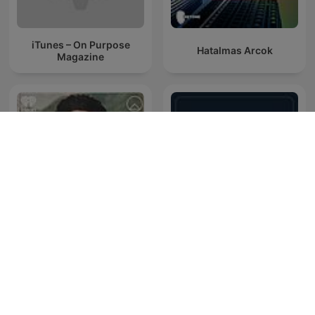
iTunes – On Purpose
Hatalmas Arcok
Magazine
On Purpose with Jay
The Business Behind
Shetty
Small Business