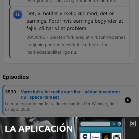
energibehov, som AI og datacentre medfører.
Det, vi holder virkelig øje med, det er
earnings. Fordi hvis earnings begynder at
fejle, så har vi et problem.
00:56:03 · Gæsten forklarer, at virksomhedernes
indtjening er den mest kritiske faktor for
markedsstabilitet lige nu.
Episodios
-
3539
Varm luft eller reelle værdier - sådan investerer
du i space-temaet
I denne episode møder vi finansmanden Per Wimmer, der deler indsigter fra sin karriere i London inden for hedgefonde og private equity. Samtalen spænder bredt fra personlige drømme om rumrejser og SpaceX's enorme vækstpotentiale til de kritiske behov for energi og halvledere drevet af AI-revolutionen. Der kastes også lys over markedsbevægelser i selskaber som Novo Nordisk og GenMap, samt betydningen af geopolitisk stabilitet for oliepriser og europæisk teknologisk uafhængighed. Wimmer reflekterer over vigtigheden af kommerciel bæredygtighed og opretholder en bullish holdning til markedet, drevet af stærke virksomhedsindtjeninger trods bekymringer om markedskoncentration.
07 ago. 2026
-
3538
Investeringsmuligheder i solens rige - for
tidligt eller for sent at hoppe på japanske
aktier?
Denne episode gennemgår de nuværende markedsforhold med et særligt fokus på usikkerheden omkring AI-investeringer, herunder risikoen for overkapacitet i datacentre og de økonomiske udfordringer ved stigende hardwareomkostninger. Vi ser nærmere på volatiliteten i tech-aktier og betydningen af chip-priser. Derudover analyseres den japanske økonomi, hvor vi diskuterer historiske udfordringer, demografi, valutarisikoen forbundet med den svage yen samt de geopolitiske dynamikker mellem USA, Japan og Kina. Episoden berører desuden det danske marked med fokus på Pandora, samt de nye dynamikker i guld- og sølvpriserne.