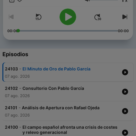
x
inteligencia económica. Sintonizar este programa es la mejor
Volumen
forma para orientarse en el comienzo del día y llegar al trabajo
con la información necesaria para tomar las decisiones
acertadas.
00:00
00:00
Episodios
-
24103
El Minuto de Oro de Pablo García
07 ago. 2026
-
24102
Consultorio Con Pablo García
07 ago. 2026
-
24101
Análisis de Apertura con Rafael Ojeda
07 ago. 2026
-
24100
El campo español afronta una crisis de costes
y relevo generacional