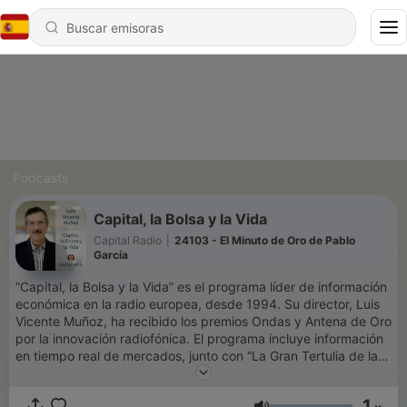
Podcasts
Capital, la Bolsa y la Vida
Capital Radio
|
24103 - El Minuto de Oro de Pablo
García
“Capital, la Bolsa y la Vida” es el programa líder de información
económica en la radio europea, desde 1994. Su director, Luis
Vicente Muñoz, ha recibido los premios Ondas y Antena de Oro
por la innovación radiofónica. El programa incluye información
en tiempo real de mercados, junto con “La Gran Tertulia de la
Economía”. Además, ofrece secciones dedicadas a la
tecnología, fintech, big-data, mentoring, legal, impuestos, e
1