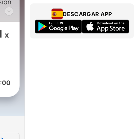
sión
DESCARGAR APP
n
1
x
rás
de
 ¿A
os
:00