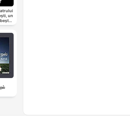
atrului
ști, un
rbește
றல்