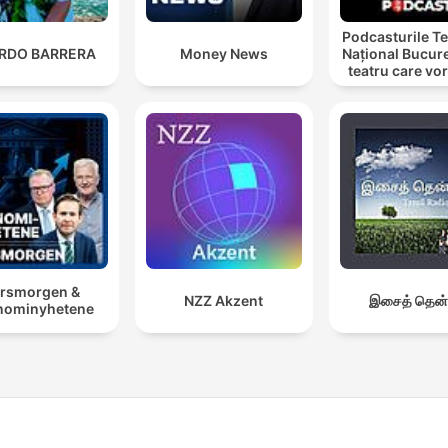
Podcasturile Te
ARDO BARRERA
Money News
Național Bucure
teatru care vo
cu tine
rsmorgen &
NZZ Akzent
இசைத் தென்
nominyhetene