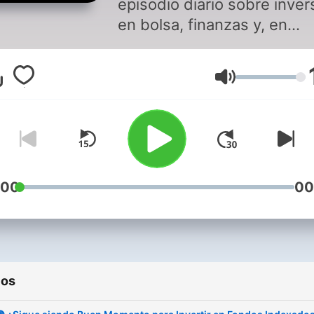
episodio diario sobre inver
en bolsa, finanzas y, en
definitiva, cómo puedes
sacarle esa rentabilidad ta
Volumen
esperada al mercado de
valores. Con nuestros
episodios cortos, aprende
píldoras de conocimiento 
inversión en bolsa a diario.
qué esperas? ¡Te esperam
:00
00
🤗!
ios