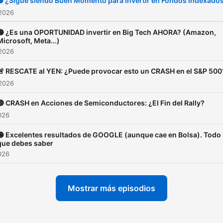
🟢 ¿Sigue siendo Buen Momento para Invertir en Fondos Indexado
 2026
🟢 ¿Es una OPORTUNIDAD invertir en Big Tech AHORA? (Amazon,
Microsoft, Meta...)
 2026
🚨 RESCATE al YEN: ¿Puede provocar esto un CRASH en el S&P 500
 2026
🔴 CRASH en Acciones de Semiconductores: ¿El Fin del Rally?
2026
🟢 Excelentes resultados de GOOGLE (aunque cae en Bolsa). Todo 
que debes saber
2026
Mostrar más episodios