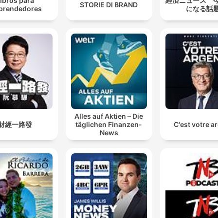
ibros para
経済ニュース 
STORIE DI BRAND
prendedores
になる話
Alles auf Aktien – Die
財經一路發
täglichen Finanzen-
C'est votre a
News