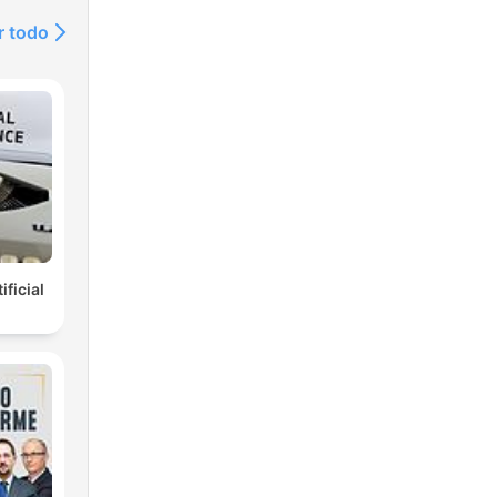
r todo
ificial