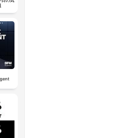
今日の気
題
rgent