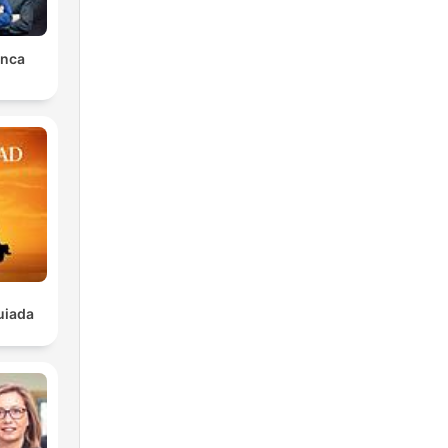
unca
uiada