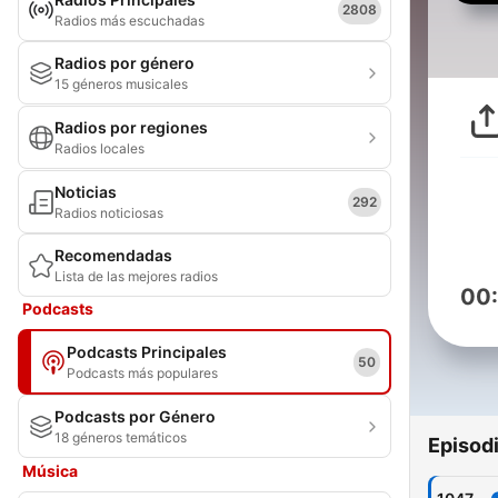
2808
Radios más escuchadas
Radios por género
15 géneros musicales
Radios por regiones
Radios locales
Noticias
292
Radios noticiosas
Recomendadas
Lista de las mejores radios
00
Podcasts
Podcasts Principales
50
Podcasts más populares
Podcasts por Género
18 géneros temáticos
Episod
Música