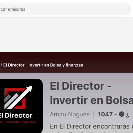
El Director - Invertir en Bolsa y finanzas
El Director -
Invertir en Bols
finanzas
Arnau Nogués
|
1047 - 🟢 ¿Sigue siendo Buen Momento para Invertir en Fondos Indexados?
En El Director encontrarás