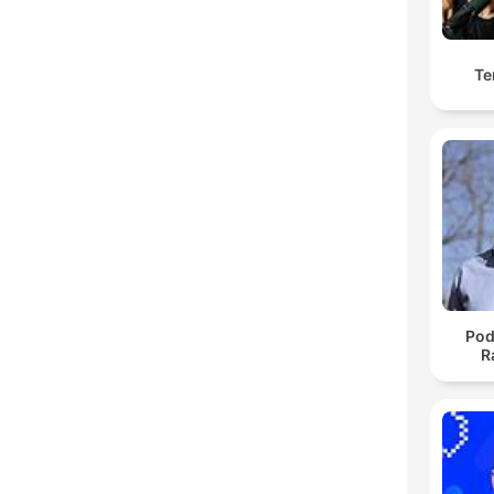
Te
Pod
R