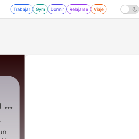
Trabajar
Gym
Dormir
Relajarse
Viaje
a y
 un