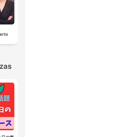
erto
nzas