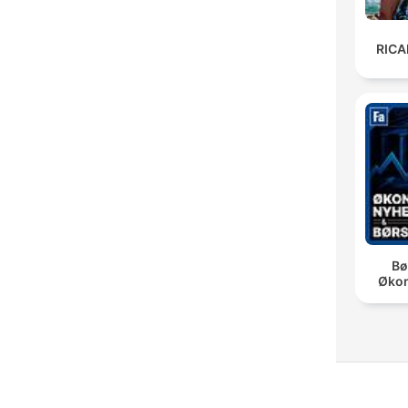
RIC
Bø
Øko