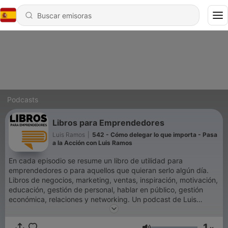
Podcasts
Libros para Emprendedores
Luis Ramos
|
542 - Cómo delegar lo que importa - Pasa
a la Acción con Luis Ramos
En cada episodio se resume un libro de utilidad para
emprendedores o para aquellos que quieran serlo algún día.
Libros de negocios, marketing, ventas, inspiración, motivación,
educación, gestión de personal, hablar en público, gestión
económica, relaciones y networking. Un podcast de Luis
Ramos, emprendedor, empresario y experto en Marca
Personal.Con más de 120 millones de descargas, Libros para
1