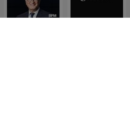
C'est votre argent
Black Coffee Podcast
iTunes – On Purpose
Millionærklubben
Magazine