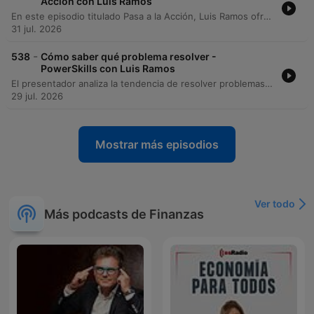
Acción con Luis Ramos
En este episodio titulado Pasa a la Acción, Luis Ramos ofrece una guía práctica basada en el libro Un paso a la vez de Mike Michalowicz para realizar un diagnóstico empresarial efectivo. El contenido se centra en cómo identificar la necesidad vital de un negocio utilizando la jerarquía de cinco niveles: ventas, beneficios, orden, impacto y legado. El autor presenta un método de cuatro pasos —identificar, señalar, resolver y repetir— junto con una metodología de medición para transformar deseos vagos en objetivos concretos. El objetivo es enseñar a los dueños de negocio a concentrar su energía extra en el eslabón roto más bajo de su estructura, evitando distracciones y asegurando un crecimiento sólido y escalable.
31 jul. 2026
-
538
Cómo saber qué problema resolver -
PowerSkills con Luis Ramos
El presentador analiza la tendencia de resolver problemas urgentes pero irrelevantes, lo que genera una falsa sensación de productividad y nos impide abordar los problemas vitales que impulsan el crecimiento profesional. Se explora cómo nuestro cerebro busca la recompensa inmediata de 'apagar fuegos', impidiéndonos actuar estratégicamente. Asimismo, se explica la diferencia entre los problemas aparentes, que son síntomas fáciles de atacar, y los problemas vitales, que representan las causas de fondo. El episodio propone desarrollar la habilidad de 'la pausa' para diagnosticar si una acción ataca el origen o solo el síntoma, evitando así convertirse en un bombero profesional.
29 jul. 2026
Mostrar más episodios
Ver todo
Más podcasts de Finanzas