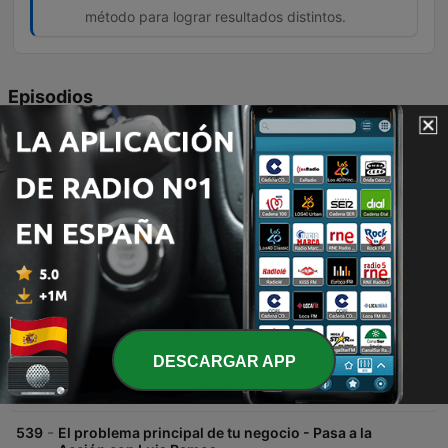
método para lograr resultados distintos.
Episodios
-
542
Cómo delegar lo que importa - Pasa a la Acción
con Luis Ramos
Este episodio analiza las causas del fracaso al delegar tareas, argumentando que el problema no suele ser la incapacidad de los demás, sino la falta de claridad en las instrucciones. Basándose en el libro Who Not How de Dan Sullivan y Ben Hardy, se presenta una herramienta práctica denominada el Filtro de Impacto. El contenido detalla cómo utilizar esta hoja de una sola página para definir con precisión el qué y el porqué de un proyecto, permitiendo otorgar autonomía sobre el cómo sin caer en la microgestión. El episodio ofrece una guía paso a paso para implementar este método y mejorar la eficiencia tanto en equipos como en la gestión de proyectos personales.
Fri, 7 Aug 2026 05:00:00 +0000
-
541
Pedir ayuda no es debilidad - PowerSkills con
Luis Ramos
Este episodio explora la incapacidad de pedir ayuda debido al miedo a parecer incompetente, analizando cómo este hábito afecta los resultados y la identidad profesional. Se desmitifica la idea de que la autosuficiencia es una virtud en el trabajo, proponiendo un enfoque hacia la eficiencia. Asimismo, se detallan los cuatro pilares fundamentales para aprender a pedir ayuda de manera profesional, enfatizando que la eficacia reside en el resultado y no en el esfuerzo solitario. El episodio concluye con la promoción de la newsletter 'Pasa a la Acción'.
Wed, 5 Aug 2026 05:00:00 +0000
-
540
📖 Quién, no cómo - Un Resumen de Libros para
Emprendedores
DESCARGAR APP
Este episodio explora la filosofía del libro '¿Quién? No ¿Cómo?' de Dan Sullivan y Ben Hardy, que propone dejar de intentar resolver todo individualmente para escalar negocios. A través de ejemplos como Michael Jordan y el emprendedor de sandías, se ilustra cómo delegar en las personas adecuadas permite un crecimiento exponencial frente al esfuerzo propio. Se analiza la transición mental necesaria para superar la procrastinación y aumentar la productividad mediante la delegación de tareas técnicas. El episodio profundiza en la importancia de rodearse de personas que aporten valor, la economía del tiempo y consejos prácticos para identificar tareas que drenan energía, permitiendo al líder enfocarse en su propósito único.
Mon, 3 Aug 2026 05:00:00 +0000
-
539
El problema principal de tu negocio - Pasa a la