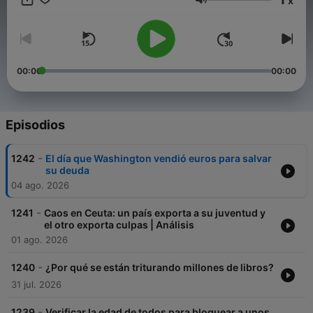
x
diversos medios. Dirigió el Postgrado en ED IL3 en la
Volumen
Universidad. de Barcelona y el Grupo de Investigación en
Nueva Economía de la UPM. En 2006 anticipó a la crisis
financiera por lo que su blog que fue galardonado con los
EuroBlogs Awards al mejor blog europeo. Expansión lo nombró
como uno de los analistas independientes a seguir. Ha
00:00
00:00
publicado ‘Contra la cultura del Subsidio’, ‘Una hormiga en
París’ (traducido a varias lenguas) y ‘La Era de La Humanidad’.
Su anterior consultora, Cink, fue adquirida por la multinacional
Llorente y Cuenca.
Episodios
-
1242
El día que Washington vendió euros para salvar
su deuda
04 ago. 2026
-
1241
Caos en Ceuta: un país exporta a su juventud y
el otro exporta culpas | Análisis
01 ago. 2026
-
1240
¿Por qué se están triturando millones de libros?
31 jul. 2026
-
1239
Verificar la edad de todos para bloquear a unos