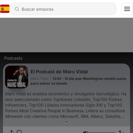
Podcasts
El Podcast de Marc Vidal
Marc Vidal
|
1242 - El día que Washington vendió euros
para salvar su deuda
Marc Vidal es analista económico y divulgador tecnológico. Ha
sido seleccionado como TopVoices LinkedIn, Top100 Forbes
Influencers, Top100 Líderes Innovadores Siglo XXI y Top100
Forbes Most Creative People in Business. Lidera su consultora
Allrework con clientes como Microsoft, IBM, Allianz, Deloitte,
Mercedes Benz, Amazon. Es advisor del Mobile World Capital,
consejero de la aceleradora Conector Startup y analista en
1