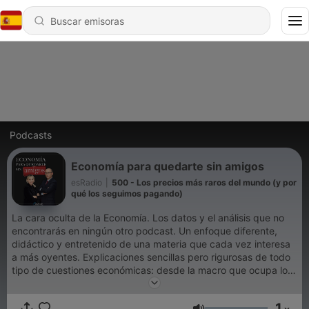
Podcasts
Economía para quedarte sin amigos
esRadio
|
500 - Los precios más raros del mundo (y por
qué los seguimos pagando)
La cara oculta de la Economía. Los datos y el análisis que no
encontrarás en ningún otro podcast. Un enfoque diferente,
didáctico y entretenido de una materia que cada vez interesa
a más oyentes. Explicaciones sencillas pero rigurosas de todo
tipo de cuestiones económicas: desde la macro que ocupa los
titulares de los periódicos a los temas de consumo o ahorro
personal. Con Nuria Richart y Domingo Soriano.
1