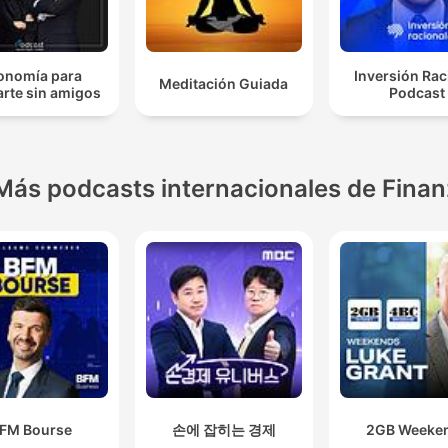
onomía para
Inversión Rac
Meditación Guiada
rte sin amigos
Podcast
Más podcasts internacionales de Fina
FM Bourse
손에 잡히는 경제
2GB Weeke