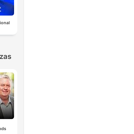
ional
nzas
nds