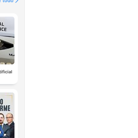
r todo
ificial