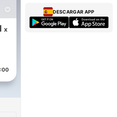
DESCARGAR APP
Las
1
x
s
:
 de
ad.
:00