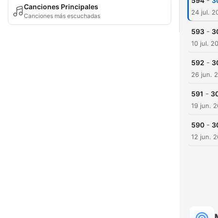
-
594
3
Canciones Principales
24 jul. 
Canciones más escuchadas
-
593
3
10 jul. 2
-
592
3
26 jun. 
-
591
30
19 jun. 
-
590
3
12 jun. 