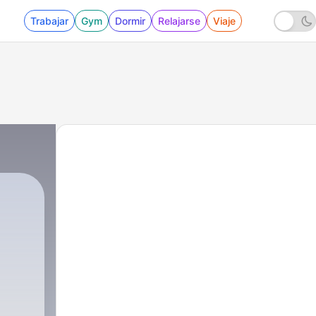
Trabajar
Gym
Dormir
Relajarse
Viaje
ORES
|
594 - 306.Consultorio sobre fondos