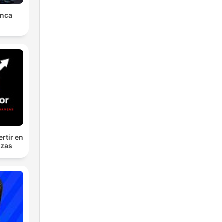
unca
ertir en
nzas