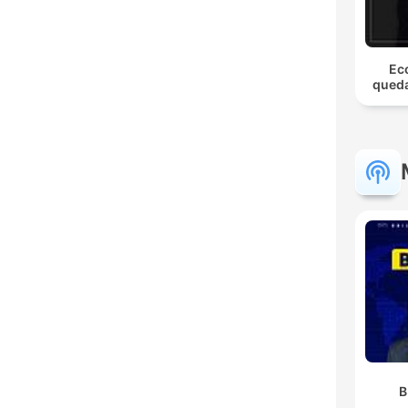
Ec
queda
B