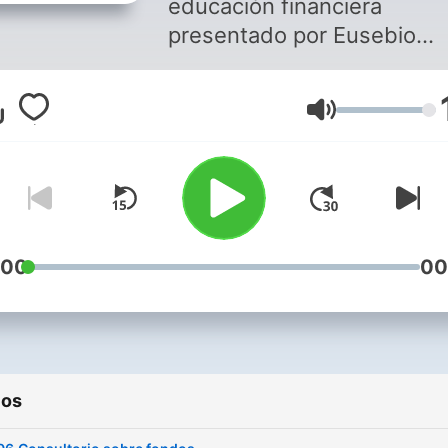
educación financiera
presentado por Eusebio
Gómez asesor financiero. 
publicaciones son a título
Volumen
personal. Temas principale
que se tratan en el Podcast
Fondos de Inversión de
gestoras nacionales e
internacionales. Productos
inversión y ahorro. Fiscalid
:00
00
Email de contacto:
eusgomez@gmail.com
ios