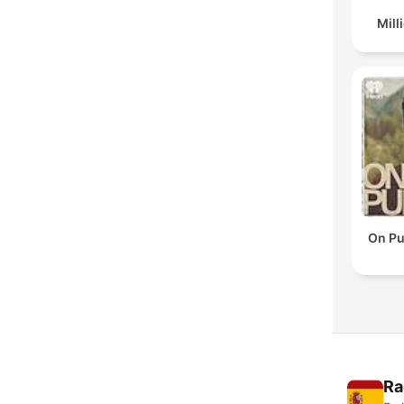
Mil
On Pu
Ra