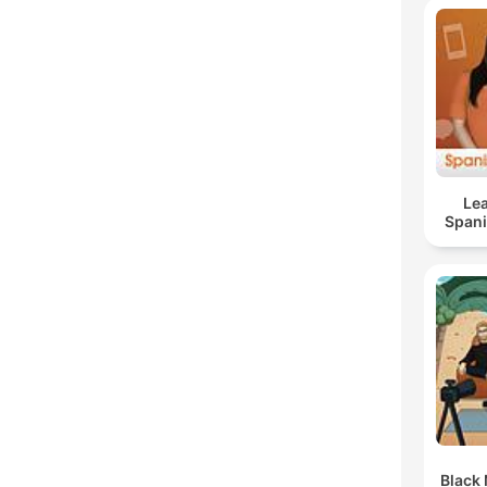
Lea
Span
Black