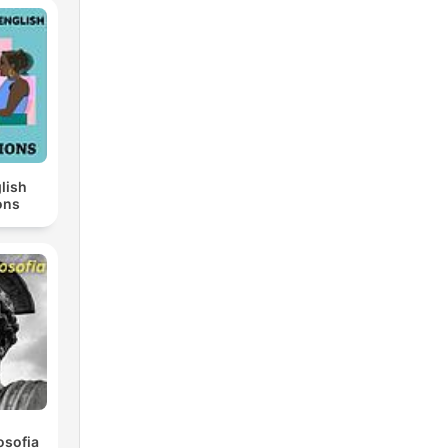
lish
ons
osofia