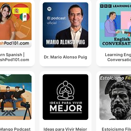
rn Spanish |
Learning Eng
Dr. Mario Alonso Puig
ishPod101.com
Conversati
 Mango Podcast
Ideas para Vivir Mejor
Estoicismo Fil