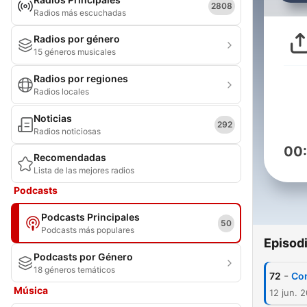
2808
Radios más escuchadas
Radios por género
15 géneros musicales
Radios por regiones
Radios locales
Noticias
292
Radios noticiosas
00
Recomendadas
Lista de las mejores radios
Podcasts
Podcasts Principales
50
Podcasts más populares
Episod
Podcasts por Género
18 géneros temáticos
-
72
Con
Música
12 jun. 