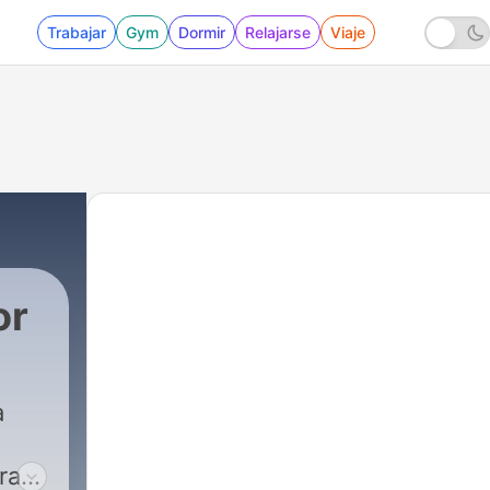
Trabajar
Gym
Dormir
Relajarse
Viaje
or
a
ra