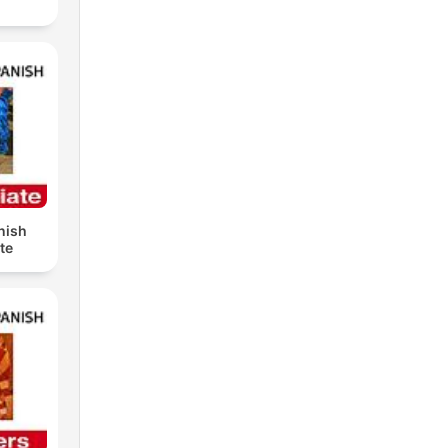
nish
te