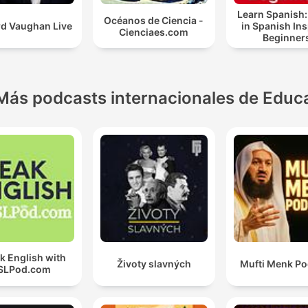
Learn Spanish:
Océanos de Ciencia -
rd Vaughan Live
in Spanish In
Cienciaes.com
Beginner
Más podcasts internacionales de Educ
k English with
Životy slavných
Mufti Menk Po
SLPod.com