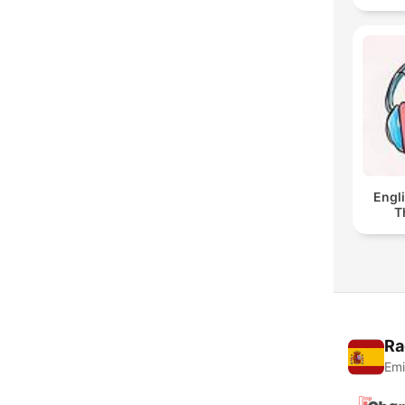
Engl
T
Ra
Emi