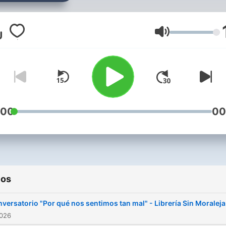
que nos pertenezca a todo
Volumen
:00
00
ios
versatorio "Por qué nos sentimos tan mal" - Librería Sin Moraleja
2026