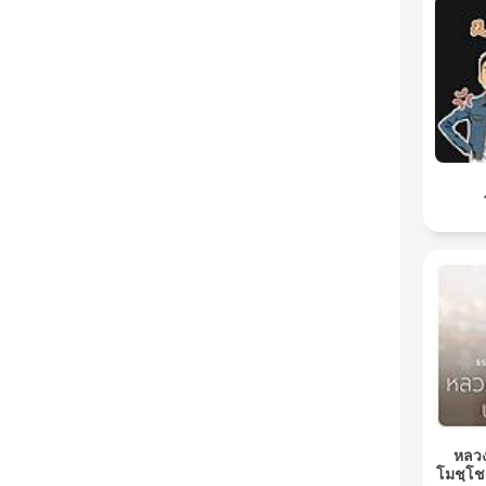
หลวง
โมชฺโช