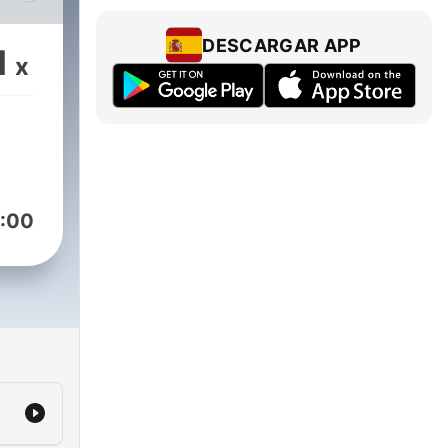
s.-
DESCARGAR APP
1
x
:00