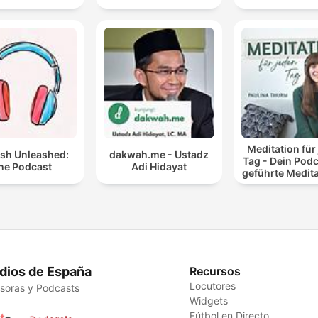
Meditation für
ish Unleashed:
dakwah.me - Ustadz
Tag - Dein Podc
he Podcast
Adi Hidayat
geführte Medit
und Entspan
dios de España
Recursos
Locutores
soras y Podcasts
Widgets
Fútbol en Directo