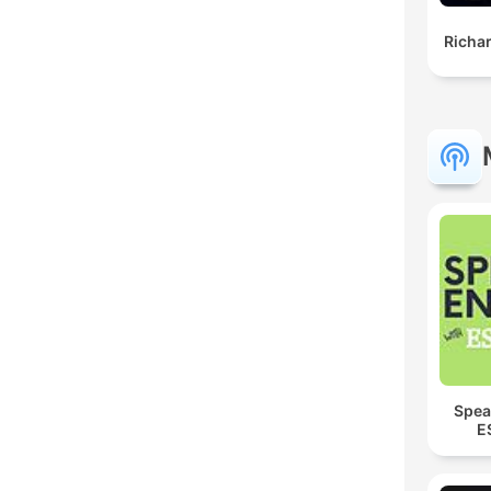
Richa
Spea
E