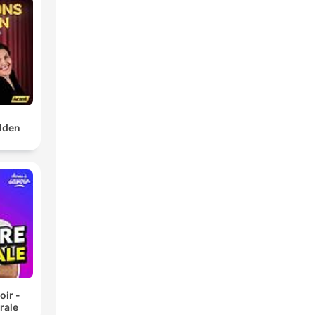
dden
oir -
rale