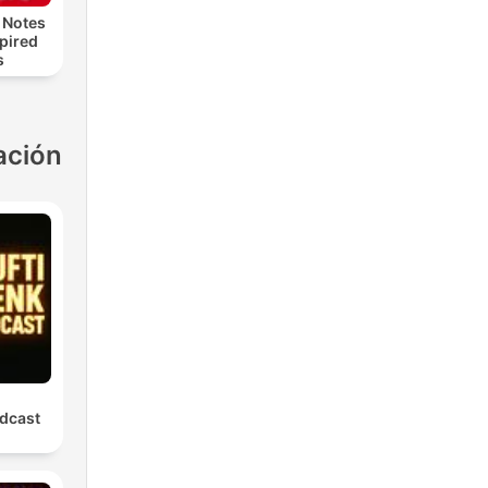
 Notes
spired
s
ación
dcast