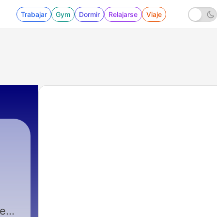
Trabajar
Gym
Dormir
Relajarse
Viaje
ge