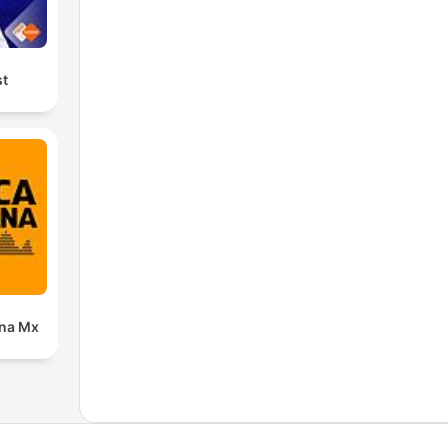
st
ana Mx