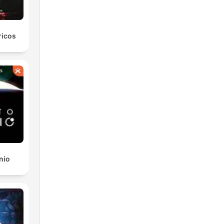
ricos
nio