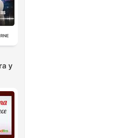
 RNE
ra y