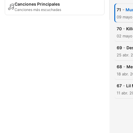
Canciones Principales
-
71
Mur
Canciones más escuchadas
09 mayo
-
70
Kill
02 mayo
-
69
De
25 abr. 
-
68
Men
18 abr. 
-
67
Lil
11 abr. 