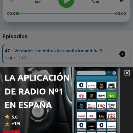
00:00
00:00
Episodios
-
47
Verdades e mentiras da revolta irmandiña B
01 jun. 2026
-
46
A batalla de Porto de Bois en 1371: encrucillada
histórica B
07 mayo 2026
-
45
A batalla de Porto de Bois en 1371: encrucillada
histórica A
07 mayo 2026
-
44
Verdades e mentiras da revolta irmandiña A
03 mar. 2026