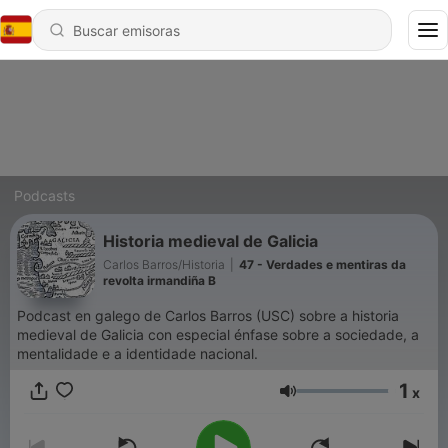
Podcasts
Historia medieval de Galicia
Carlos Barros/Historia
|
47 - Verdades e mentiras da
revolta irmandiña B
Podcast en galego de Carlos Barros (USC) sobre a historia
medieval de Galicia con especial énfase sobre a sociedade, a
mentalidade e a identidade nacional.
1
x
Volumen