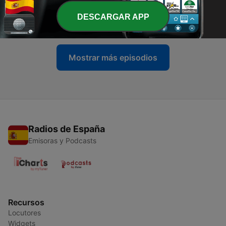
-
43
¿Cómo alcanzaron el poder los irmandiños en el
Reino de Galicia (1467-1469 )? B
DESCARGAR APP
23 oct. 2025
Mostrar más episodios
Radios de España
Emisoras y Podcasts
Recursos
Locutores
Widgets