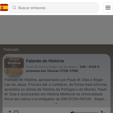
Podcasts
Falando de História
Paulo M. Dias e Roger Lee de Jesus
|
246 - #129 O
processo dos Távoras (1758-1759)
Podcast de História, apresentado por Paulo M. Dias e Roger
Lee de Jesus. Procura dar a conhecer, de forma mais informal,
episódios ou temas de História de Portugal e do Mundo. Paulo
M. Dias é doutorando em História Medieval na Universidade
Nova de Lisboa e investigador do IEM (FCSH-NOVA) . Roger
Lee de Jesus é doutorado em História Moderna na
Universidade de Coimbra e investigador na Leibniz Universität
1