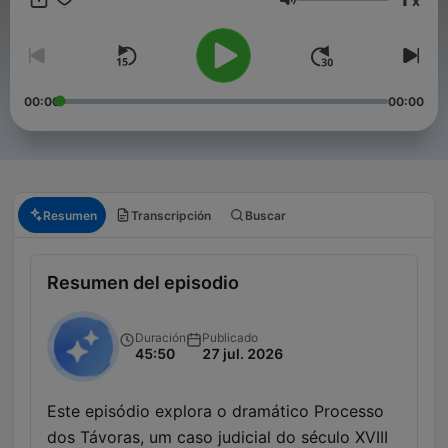
x
Hannover (Alemanha). Se quiser apoiar o 'Falando de História',
Volumen
contribuindo para a sua manutenção, pode fazê-lo via Patreon:
https://patreon.com/falandodehistoria
00:00
00:00
Resumen
Transcripción
Buscar
Resumen del episodio
Duración
Publicado
45:50
27 jul. 2026
Este episódio explora o dramático Processo
dos Távoras, um caso judicial do século XVIII