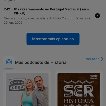
-
242
#127 O armamento no Portugal Medieval (sécs.
XII-XV)
Neste episódio, o especialista António Conduto Oliveira discute a evolução do armamento medieval, detalhando a transição da malha metálica para a armadura de chapa e a dinâmica de ação e reação entre defesas e armas ofensivas. O debate explora a produção especializada de armamentos na Europa e as redes de comércio que iam além dos ferreiros locais. A conversa aborda também o acesso ao armamento por diferentes classes sociais e a importância da coroa portuguesa na criação de armazéns centrais para equipar contingentes. Por fim, analisa-se como a expansão ultramarina e os fatores climáticos exigiram adaptações no equipamento português, além de discutir as fontes históricas e o impacto das distorções cinematográficas no estudo da Idade Média.
29 jun. 2026
Mostrar más episodios
Ver todo
Más podcasts de Historia