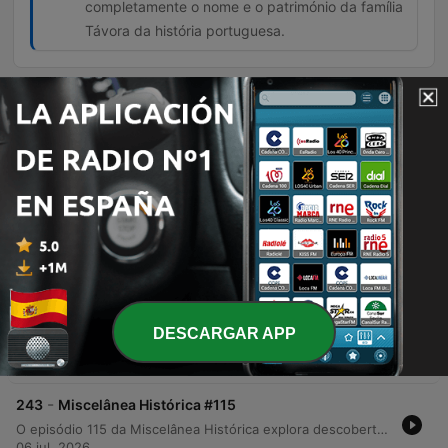
completamente o nome e o património da família
Távora da história portuguesa.
Episodios
-
246
#129 O processo dos Távoras (1758-1759)
Este episódio explora o dramático Processo dos Távoras, um caso judicial do século XVIII que envolveu uma tentativa de regicídio contra Dom José I. Analisamos a rápida resposta política de Sebastião José de Carvalho e Melo (Marquês de Pombal), as prisões da alta nobreza e o uso do julgamento como ferramenta de poder. O relato detalha a brutalidade das execuções, os métodos de tortura aplicados e a estratégia de 'damnatio memoriae' para apagar o legado da família Távora. Por fim, discutimos as incertezas históricas sobre o atentado e os vestígios materiais que ainda permanecem em Lisboa.
27 jul. 2026
-
245
Miscelânea Histórica #116
Neste episódio do podcast Fã de História, os apresentadores Paulo M. Dias e Rogério Jesus exploram curiosidades históricas inusitadas. O primeiro tema aborda o bizarro período nos Estados Unidos, entre 1913 e 1915, quando o sistema postal permitia o envio de encomendas pesadas, levando à prática de enviar crianças pelo correio para reduzir custos de transporte. A segunda parte do programa mergulha na Idade Média portuguesa, discutindo a escassez de nomes próprios e a importância das alcunhas como elementos de identificação. O episódio percorre desde exemplos de apelidos baseados em características físicas até termos ofensivos que deram origem a sobrenomes atuais, encerrando com recomendações literárias sobre o tráfico transatlântico de escravizados e história medieval.
20 jul. 2026
-
244
#128 O Império Otomano (c.1300-1922)
DESCARGAR APP
Este episódio explora a trajetória completa do Império Otomano, desde as suas origens com a ascensão de Osman I e a expansão territorial sob sucessores como Orhan e Murad I, até enfrentar crises de sucessão e invasões mongóis. A narrativa detalha a era de conquistas monumentais, incluindo a queda de Constantinopla por Mehmet II e a mudança estratégica para o Médio Oriente sob Selim I. O texto aborda também o apogeu sob Solimão, o Magnífico, e o subsequente processo de declínio, marcado por crises militares e financeiras que levaram ao rótulo de 'Homem Doente da Europa'. Por fim, detalha o colapso após a Primeira Guerra Mundial e a transição para a República da Turquia sob a liderança de Mustafa Kemal.
13 jul. 2026
-
243
Miscelânea Histórica #115
O episódio 115 da Miscelânea Histórica explora descobertas recentes de manuscritos inéditos que revelam novos detalhes sobre figuras fundamentais da história. O programa detalha a descoberta de sermões de Santo Agostinho em um manuscrito do século XII, que trazem novas perspectivas teológicas sobre o poder divino. Além disso, aborda a identificação de um caderno de composições de Mozart na Biblioteca Nacional de França, contendo exercícios musicais de sua juventude em Paris. A conversa também inclui recomendações literárias, destacando obras sobre o cotidiano do Portugal medieval e uma tradução recente da poesia erótica de Catulo, oferecendo um panorama de curiosidades que conectam o passado clássico e medieval ao presente.
06 jul. 2026