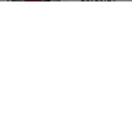
歴史を面白く学ぶコテンラ
The Rest Is History
ジオ （COTEN RADIO）
Au Cœur de l'Histoire
Misteri Jam 12