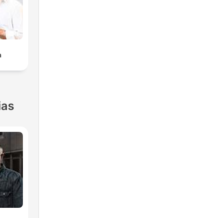
a
ias