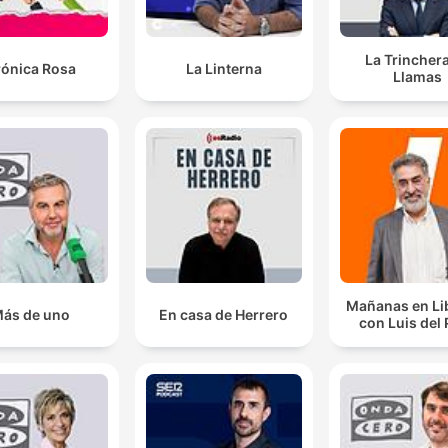
La Trincher
rónica Rosa
La Linterna
Llamas
Mañanas en Li
ás de uno
En casa de Herrero
con Luis del