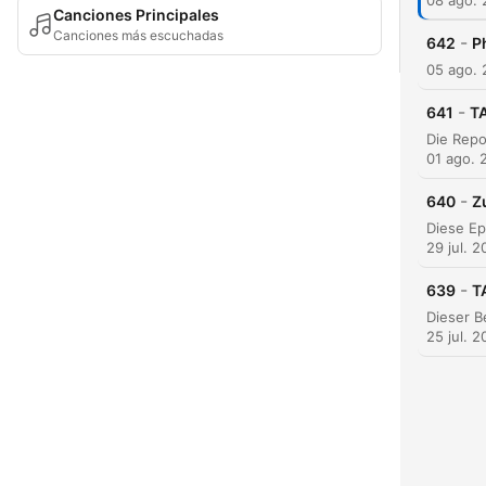
08 ago.
Canciones Principales
Canciones más escuchadas
-
642
P
05 ago.
-
641
TA
01 ago. 
-
640
Z
29 jul. 
-
639
T
25 jul. 