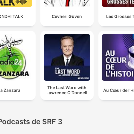
ONDHI TALK
Cevheri Güven
Les Grosses 
The Last Word with
La Zanzara
Au Cœur de l'H
Lawrence O’Donnell
Podcasts de SRF 3