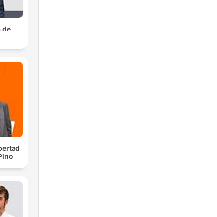
a de
bertad
 Pino