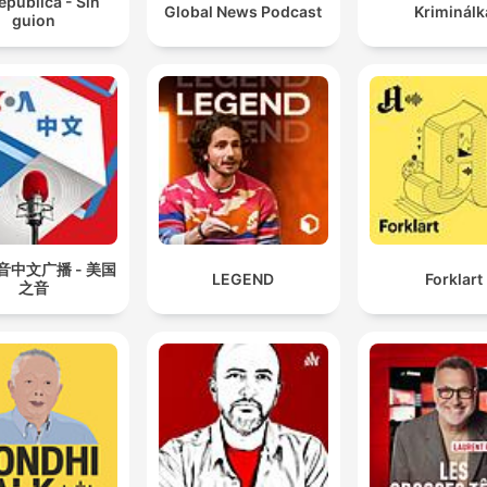
epublica - Sin
Global News Podcast
Kriminálk
guion
音中文广播 - 美国
LEGEND
Forklart
之音