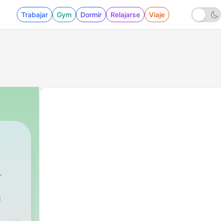
Trabajar
Gym
Dormir
Relajarse
Viaje
sehen (SRF)
|
643 - TALK: Was ist eigentli
h
»