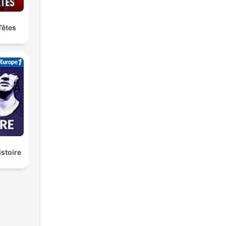
Têtes
istoire