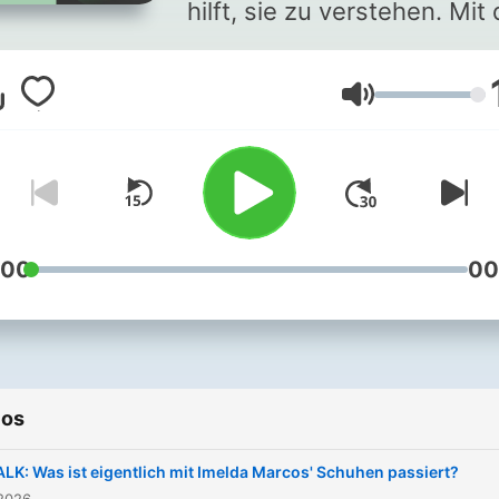
hilft, sie zu verstehen. Mit
SRF-
Auslandkorrespondentinn
Volumen
und -korrespondenten rei
wir dorthin, wo Geschicht
entstehen: Krisengebiete,
Wirtschaftsmächte,
vergessene Regionen. Nic
Schlagzeilen, sondern
:00
00
Zusammenhänge: Reporta
und Gespräche zu Politik 
Gesellschaft aus allen
Weltregionen.
ios
ALK: Was ist eigentlich mit Imelda Marcos' Schuhen passiert?