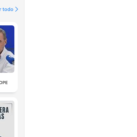
r todo
COPE