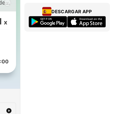
 den
DESCARGAR APP
en
1
x
sen
en
ht
:00
gen
und