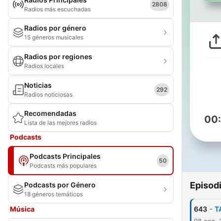
2808
Radios más escuchadas
Radios por género
15 géneros musicales
Radios por regiones
Radios locales
Noticias
292
Radios noticiosas
Recomendadas
00
Lista de las mejores radios
Podcasts
Podcasts Principales
50
Podcasts más populares
Episod
Podcasts por Género
18 géneros temáticos
-
Música
643
T