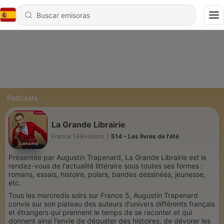
Podcasts
La Grande Librairie
France Télévisions
|
514 - Les livres de l'été
Présentée par Augustin Trapenard, La Grande Librairie est le
rendez-vous de l'actualité littéraire sous toutes ses formes :
romans, essais, histoire, polars, bandes dessinées, jeunesse,
etc.
Tous les mercredis soirs sur France 5, Augustin Trapenard
convie sur son plateau des auteurs d’univers différents français
et étrangers qui prennent le temps de se raconter et qui
donnent ainsi l'envie de déguster des histoires, de dévorer les