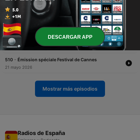
04 jun. 2026
-
512
Thomas Pesquet, droit dans les yeux
01 jun. 2026
DESCARGAR APP
-
511
À l’aventure !
28 mayo 2026
-
510
Émission spéciale Festival de Cannes
21 mayo 2026
Mostrar más episodios
Radios de España