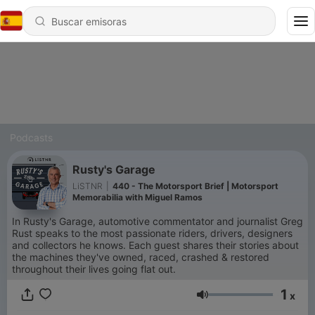
Podcasts
Rusty's Garage
LiSTNR
|
440 - The Motorsport Brief | Motorsport
Memorabilia with Miguel Ramos
In Rusty's Garage, automotive commentator and journalist Greg
Rust speaks to the most passionate riders, drivers, designers
and collectors he knows. Each guest shares their stories about
the machines they've owned, raced, crashed & restored
throughout their lives going flat out.
1
x
Volumen