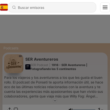
Podcasts
SER Aventureros
SER Podcast
|
1916 - SER Aventureros |
Fotografiando los 5 continentes
Para los viajeros y los aventureros a los que les gusta el buen
rollo. El podcast de Ponseti te aporta información útil, se hace
eco de las últimas noticias relacionadas con la aventura y te
cuenta las experiencias más apasionantes que han vivido sus
colaboradores, gente que viaja más que Willy Fog: Ángel
Colina, José Luis Angulo, Chema Rodríguez o Carlos Barrabés.
En directo los sábados a las 06:00 y a cualquier hora si te
1