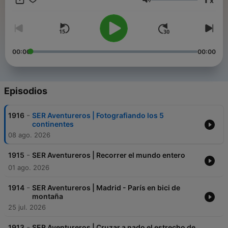
x
suscribes.
Volumen
00:00
00:00
Episodios
-
1916
SER Aventureros | Fotografiando los 5
continentes
08 ago. 2026
-
1915
SER Aventureros | Recorrer el mundo entero
01 ago. 2026
-
1914
SER Aventureros | Madrid - París en bici de
montaña
25 jul. 2026
-
1913
SER Aventureros | Cruzar a nado el estrecho de