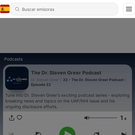
Podcasts
The Dr. Steven Greer Podcast
Dr. Steven Greer
|
22 - The Dr. Steven Greer Podcast -
Episode 22
Tune into Dr. Steven Greer's exciting podcast series - exploring
breaking news and topics on the UAP/NHI issue and his
ongoing disclosure efforts.
1
x
Volumen