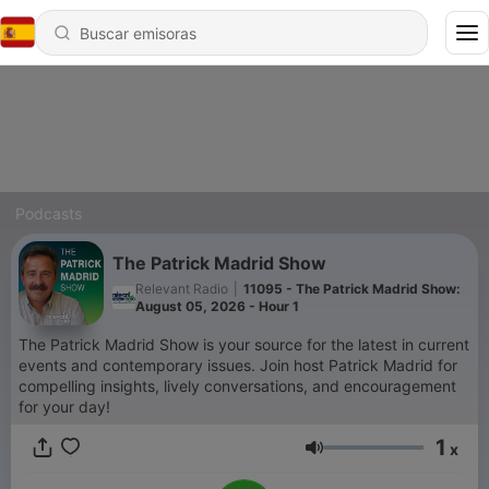
Podcasts
The Patrick Madrid Show
Relevant Radio
|
11095 - The Patrick Madrid Show:
August 05, 2026 - Hour 1
The Patrick Madrid Show is your source for the latest in current
events and contemporary issues. Join host Patrick Madrid for
compelling insights, lively conversations, and encouragement
for your day!
1
x
Volumen