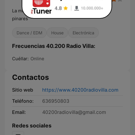
La música que suena en la comarca del mar de
pinares
Dance / EDM
House
Electrónica
Frecuencias 40.200 Radio Villa:
Cuéllar:
Online
Contactos
Sitio web
https://www.40200radiovilla.com
Teléfono:
636950803
Email:
40200radiovilla@gmail.com
Redes sociales