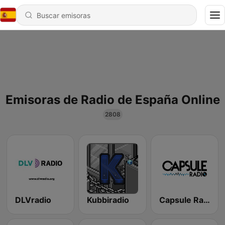
Emisoras de Radio de España Online
2808
DLVradio
Kubbiradio
Capsule Radio