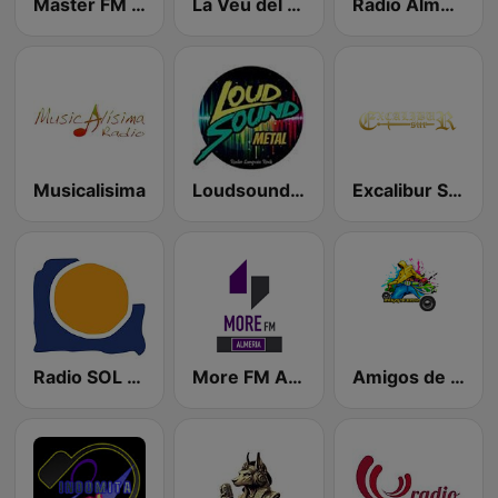
Master FM Alija
La Veu del Baix Matarranya
Radio Almenar 106.7
Musicalisima
Loudsoundmetal
Excalibur Sur
Radio SOL FM
More FM Almeria
Amigos de Rádio