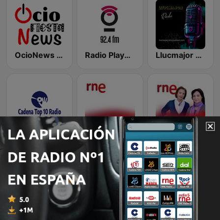
OcioNews Fiesta
Radio Playasol
Llucmajor Ràdio
Cadena Top10 Radio
RNE - Besaide-País Vasco
RNE - Informativo de Galicia
Happy FM Fuerteventura
Radio AlmasLibres
Radio Terrícola