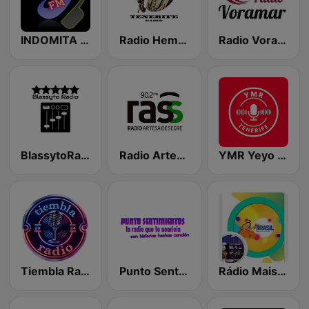
INDOMITA 80s
Radio Hemisférica
Radio Voramar
BlassytoRadio
Radio Artesa de segre 90.2 FM
YMR Yeyo Music Radio
Tiembla Radio
Punto Sentimientos
Rádio Mais Brasil Europa