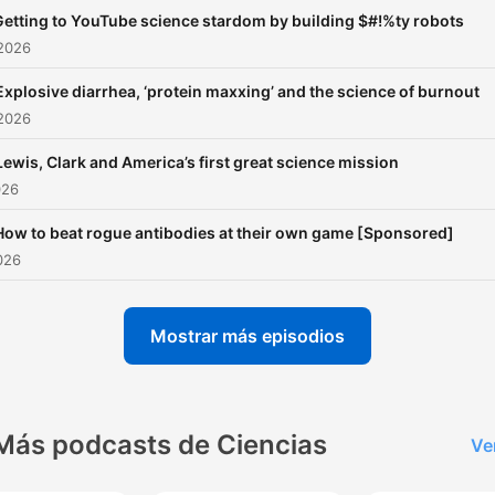
Getting to YouTube science stardom by building $#!%ty robots
 2026
Explosive diarrhea, ‘protein maxxing’ and the science of burnout
 2026
Lewis, Clark and America’s first great science mission
026
How to beat rogue antibodies at their own game [Sponsored]
2026
Mostrar más episodios
Más podcasts de Ciencias
Ve