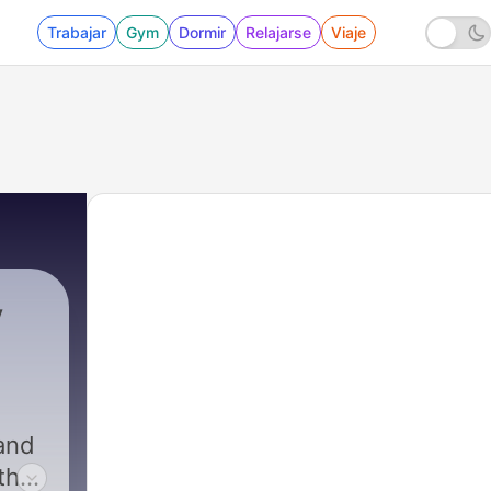
Trabajar
Gym
Dormir
Relajarse
Viaje
y
and
 the