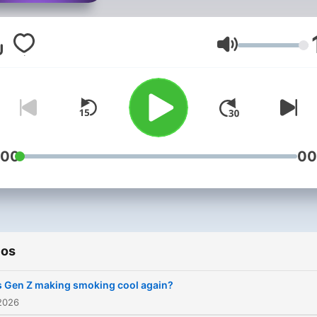
rich world of scientific
discovery in this bite-size
science variety show.
Volumen
:00
00
ios
s Gen Z making smoking cool again?
2026