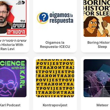
עושים היסטוריה עם
Oigamos la
Boring Histor
 Historia With
Respuesta-ICECU
Sleep
Ran Levi
Karl Podcast
Kontrapovijest
Meteor