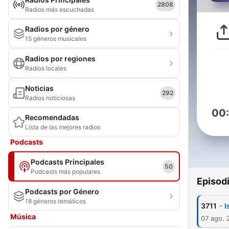
2808
Radios más escuchadas
Radios por género
15 géneros musicales
Radios por regiones
Radios locales
Noticias
292
Radios noticiosas
00
Recomendadas
Lista de las mejores radios
Podcasts
Podcasts Principales
50
Podcasts más populares
Episod
Podcasts por Género
18 géneros temáticos
-
3711
I
Música
07 ago. 