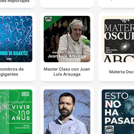
des Reportajes
hombros de
Master Class con Juan
Materia Osc
gigantes
Luis Arsuaga