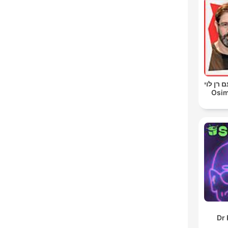
 רן לוי
Osim
Dr 