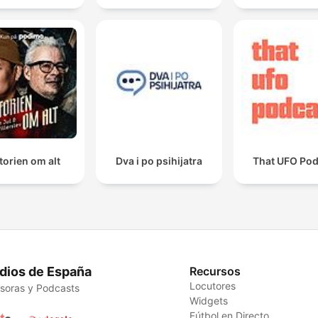
torien om alt
Dva i po psihijatra
That UFO Pod
dios de España
Recursos
Locutores
soras y Podcasts
Widgets
Fútbol en Directo