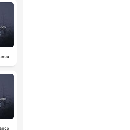
lanco
lanco