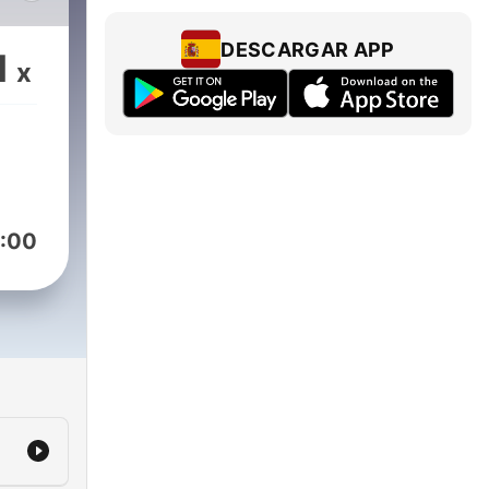
DESCARGAR APP
1
x
:00