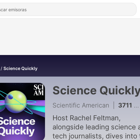
Science Quickly
Science Quickl
Scientific American
|
3711 - Is Gen Z making smoking cool again?
Host Rachel Feltman,
alongside leading science 
tech journalists, dives into