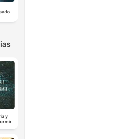
asado
ias
ia y
dormir