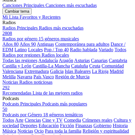
Canciones Principales
Canciones más escuchadas
Cambiar tema
Mi Lista
Favoritos y Recientes
Radios
Radios Principales
Radios más escuchadas
2808
Radios por género
15 géneros musicales
Años 80
Años 90
Antiguas
Contemporánea para adultos
Dance /
EDM
Latino
Locales
Pop / Top 40
Radio hablada
Variado
Todos
Radios por regiones
Radios locales
Todas las regiones
Andalucía
Aragón
Asturias
Canarias
Cantabria
Castilla y León
Castilla-La Mancha
Cataluña
Ceuta
Comunidad
Valenciana
Extremadura
Galicia
Islas Baleares
La Rioja
Madrid
Melilla
Navarra
País Vasco
Región de Murcia
Noticias
Radios noticiosas
292
Recomendadas
Lista de las mejores radios
Podcasts
Podcasts Principales
Podcasts más populares
50
Podcasts por Género
18 géneros temáticos
Todos
Arte
Ciencias
Cine y TV
Comedia
Crímenes reales
Cultura y
sociedad
Deportes
Educación
Ficción
Finanzas
Gobierno
Historia
Música
Noticias
Ocio
Para toda la familia
Religión y espiritualidad