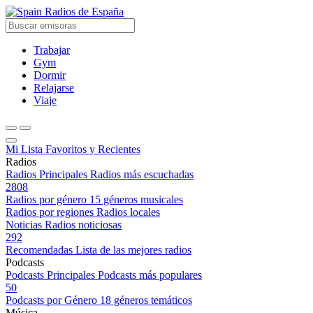
Radios de España
Trabajar
Gym
Dormir
Relajarse
Viaje
Mi Lista
Favoritos y Recientes
Radios
Radios Principales
Radios más escuchadas
2808
Radios por género
15 géneros musicales
Radios por regiones
Radios locales
Noticias
Radios noticiosas
292
Recomendadas
Lista de las mejores radios
Podcasts
Podcasts Principales
Podcasts más populares
50
Podcasts por Género
18 géneros temáticos
Música