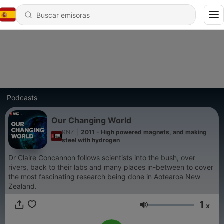
Podcasts
Our Changing World
RNZ
|
2011 - High powered magnets, and making
steel with hydrogen
Dr Claire Concannon follows scientists into the bush, over
rivers, back to their labs and many places in-between to cover
the most fascinating research being done in Aotearoa New
Zealand.
1
x
Volumen