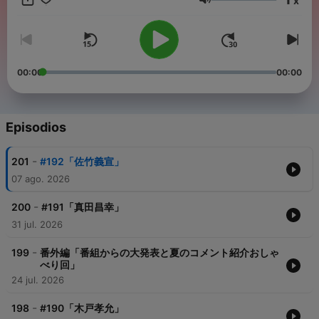
x
https://www.youtube.com/channel/UCvJmTamesh71TMZoCn7OB0g
Volumen
■あんまり役に立たない日本史公式ファンクラブ、改め「藩クラ
ブ」！ 城や古戦場など歴史スポットを実際に巡って収録した、ここで
しか聴けない歴史旅限定配信も！ 藩士として僕の歴史活動をぜひ応援
してください！ https://hanclub.bitfan.id
00:00
00:00
Episodios
-
201
#192「佐竹義宣」
07 ago. 2026
-
200
#191「真田昌幸」
31 jul. 2026
-
199
番外編「番組からの大発表と夏のコメント紹介おしゃ
べり回」
24 jul. 2026
-
198
#190「木戸孝允」