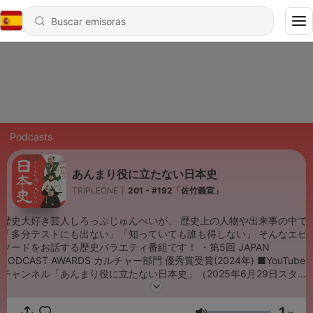
Podcasts
あんまり役に立たない日本史
TRIPLEONE
|
201 - #192「佐竹義宣」
歴史大好き芸人しろっぷじゅんぺいが、 歴史上の人物や出来事の中で
「多分テストにも出ない」「知っていても誰も得しない」 そんなエピ
ソードをお話する歴史バラエティ番組です！ ・第5回 JAPAN
PODCAST AWARDS カルチャー部門 優秀賞受賞(2024年) ■YouTube
チャンネル「あんまり役に立たない日本史」（2025年6月29日スター
ト） チャンネル登録してアニメ版・あんまり役に立たない日本史もご
覧ください！
1