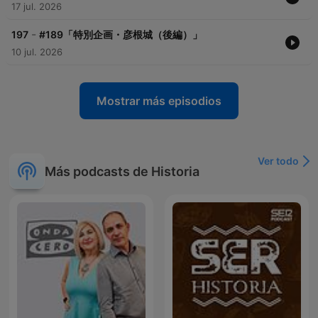
17 jul. 2026
-
197
#189「特別企画・彦根城（後編）」
10 jul. 2026
Mostrar más episodios
Ver todo
Más podcasts de Historia