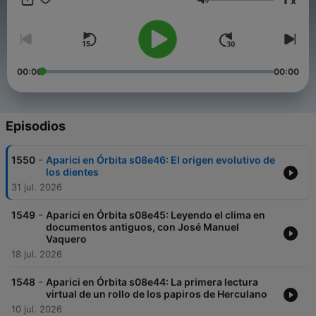
x
está conducida por Carlos Alsina y Begoña Gómez de la
Volumen
Fuente. Se emite en directo todos los jueves entre las 11:35 y
las 12:00 (hora de la España peninsular). Si queréis escuchar el
resto de contenido de Más de Uno lo podéis encontrar en la
app de Onda Cero y en su web, ondacero.es
00:00
00:00
Episodios
-
1550
Aparici en Órbita s08e46: El origen evolutivo de
los dientes
31 jul. 2026
-
1549
Aparici en Órbita s08e45: Leyendo el clima en
documentos antiguos, con José Manuel
Vaquero
18 jul. 2026
-
1548
Aparici en Órbita s08e44: La primera lectura
virtual de un rollo de los papiros de Herculano
10 jul. 2026