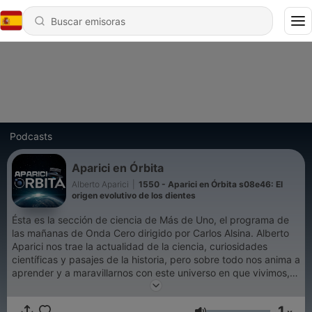
Podcasts
Aparici en Órbita
Alberto Aparici
|
1550 - Aparici en Órbita s08e46: El
origen evolutivo de los dientes
Ésta es la sección de ciencia de Más de Uno, el programa de
las mañanas de Onda Cero dirigido por Carlos Alsina. Alberto
Aparici nos trae la actualidad de la ciencia, curiosidades
científicas y pasajes de la historia, pero sobre todo nos anima a
aprender y a maravillarnos con este universo en que vivimos,
que siempre esconde sorpresas nuevas. En su presente
encarnación la sección se llama "La biblioteca de Aparici", y
1