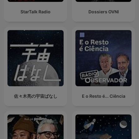
StarTalk Radio
Dossiers OVNI
佐々木亮の宇宙ばなし
E o Resto é... Ciência