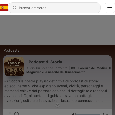
Podcasts
I Podcast di Storia
Audiolibri Locanda Tormenta
|
83 - Lorenzo de' Medici | Il
Magnifico e la nascita del Rinascimento
📜 Scopri la nostra playlist definitiva di podcast di storia:
episodi narrativi che esplorano eventi, civiltà, personaggi e
momenti chiave dal passato con analisi dettagliate e racconti
avvincenti. Ogni puntata ti guida attraverso battaglie,
rivoluzioni, culture e innovazioni, illustrando connessioni e
retroscena che i libri spesso tralasciano. Ideale per
appassionati di storia, studenti e curiosi che vogliono imparare
1