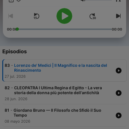
x
ascoltando contenuti approfonditi, accurati e avvincenti —
Volumen
dalla storia antica fino alla contemporaneità. 🎧
00:00
00:00
Episodios
-
83
Lorenzo de' Medici | Il Magnifico e la nascita del
Rinascimento
27 jul. 2026
-
82
CLEOPATRA l Ultima Regina d Egitto - La vera
storia della donna più potente dell'antichità
28 jun. 2026
-
81
Giordano Bruno — Il Filosofo che Sfidò il Suo
Tempo
08 mayo 2026