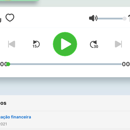
Volumen
:00
00
ios
ação financeira
2021