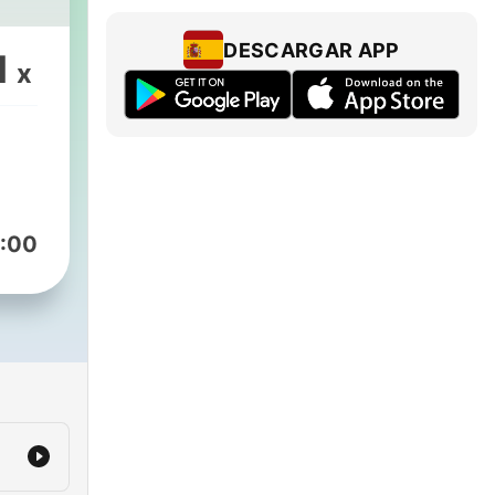
DESCARGAR APP
1
x
:00