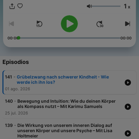
Verständnis für dich selbst und andere. Ein Podcast, der
1
x
psychologische Erkenntnisse zugänglich macht – Schritt für
Volumen
Schritt auf dem eigenen Jakobsweg. Jeden zweiten Sonntag
überall, wo es Podcasts gibt. Folgt mir gern auf Instagram:
@lukas.klaschinski Hier erfährst du mehr von unseren
Werbepartnern: https://linktr.ee/jakobsweg_podcast +++
Vermarktungsanfragen: vermarktung@acast.com
00:00
00:00
Episodios
-
141
Grübelzwang nach schwerer Kindheit - Wie
werde ich ihn los?
01 ago. 2026
-
140
Bewegung und Intuition: Wie du deinen Körper
als Kompass nutzt – Mit Karimu Samuels
25 jul. 2026
-
139
Die Wirkung von unserem inneren Dialog auf
unseren Körper und unsere Psyche – Mit Lisa
Holtmeier