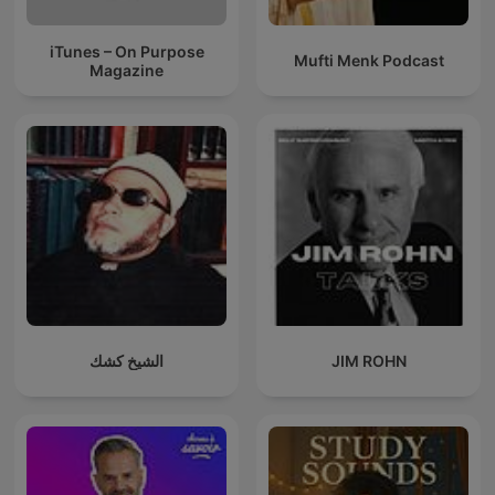
iTunes – On Purpose
Mufti Menk Podcast
Magazine
الشيخ كشك
JIM ROHN