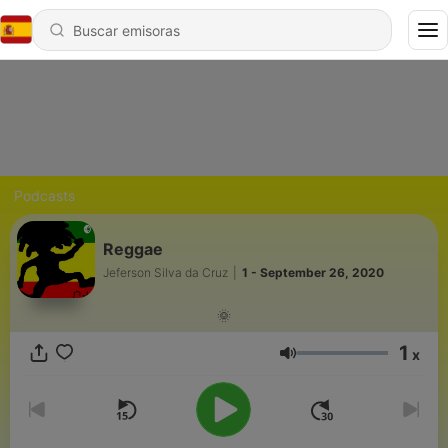
Podcasts
Reggae
Jeferson Silva da Cruz
|
1 - September 26, 2020
🌞
1
x
Volumen