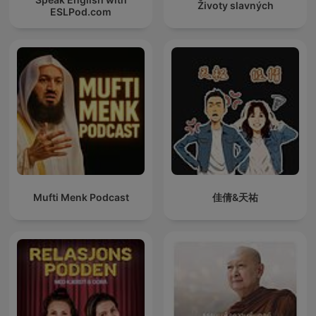
Životy slavných
ESLPod.com
Mufti Menk Podcast
佳倩&天祐