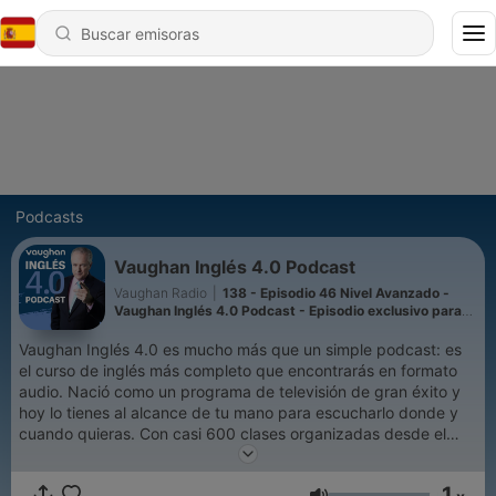
Podcasts
Vaughan Inglés 4.0 Podcast
Vaughan Radio
|
138 - Episodio 46 Nivel Avanzado -
Vaughan Inglés 4.0 Podcast - Episodio exclusivo para
mecenas
Vaughan Inglés 4.0 es mucho más que un simple podcast: es
el curso de inglés más completo que encontrarás en formato
audio. Nació como un programa de televisión de gran éxito y
hoy lo tienes al alcance de tu mano para escucharlo donde y
cuando quieras. Con casi 600 clases organizadas desde el
nivel principiante absoluto hasta el avanzado, este curso te
acompaña paso a paso en tu aprendizaje. La clave está en el
1