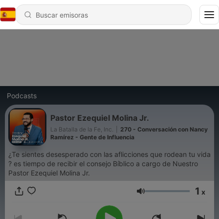
Podcasts
Pastor Ezequiel Molina Jr.
La Batalla de la Fe, Inc.
|
270 - Conversación con Nancy
Ramírez - Gente de Influencia
¿Te sientes desesperado con las aflicciones que rodean tu vida
? es tiempo de recibir el consejo Bíblico a cargo de Nuestro
Pastor Ezequiel Molina Jr.
1
x
Volumen