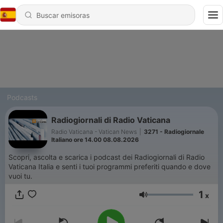
Podcasts
Radiogiornali di Radio Vaticana
Radio Vaticana - Vatican News
|
3271 - Radiogiornale
Italiano ore 14.00 08.08.2026
Scopri, ascolta e scarica i podcast dei Radiogiornali di Radio
Vaticana Italia e senti i tuoi programmi preferiti quando e dove
vuoi tu.
1
x
Volumen