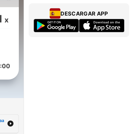
sten
DESCARGAR APP
1
x
 tämä
:00
aa