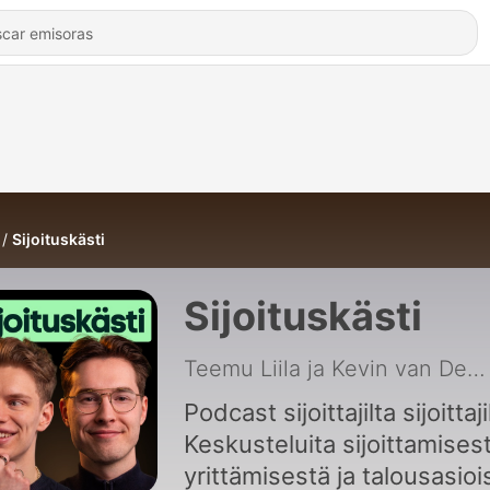
Sijoituskästi
Sijoituskästi
Teemu Liila ja Kevin van Dessel
Podcast sijoittajilta sijoittaji
Keskusteluita sijoittamisest
yrittämisestä ja talousasioi