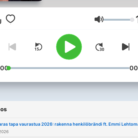
talousmaailman ammattilai
ja menestyjien kanssa. Jos
sijoittaminen, talous tai
Volumen
yrittäminen kiinnostaa, on
kanava juuri sinulle. Löydät
lisää timanttista sisältöä
Instagramista ja TikTokista
@sijoituskasti
:00
00
ios
aras tapa vaurastua 2026: rakenna henkilöbrändi ft. Emmi Lehtom
 2026