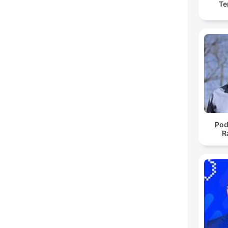
Te
Pod
R