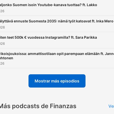
aljonko Suomen isoin Youtube-kanava tuottaa? ft. Lakko
026
älyttävä ennuste Suomesta 2035: nämä työt katoavat ft. Inka Mero
2026
ten teet 500k € vuodessa Instagramilla? ft. Sara Parikka
2026
rikoisjoukoissa: ammattisotilaan opit parempaan elämään ft. Jann
ehtonen
026
Mostrar más episodios
Más podcasts de Finanzas
Ve