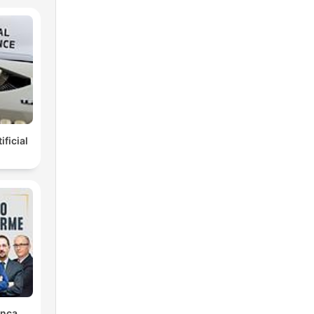
ificial
unca