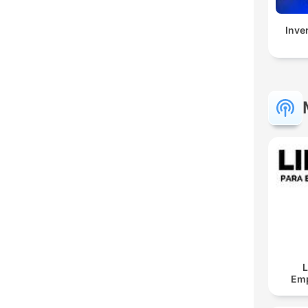
Inve
L
Em