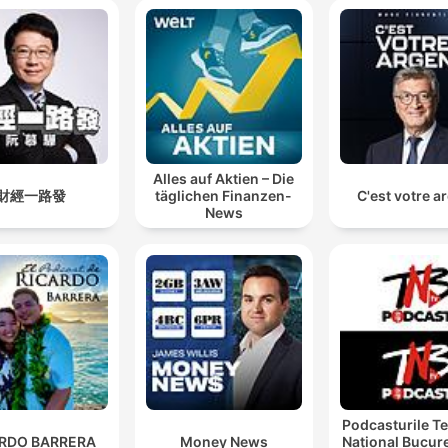
Alles auf Aktien – Die
財經一路發
täglichen Finanzen-
C'est votre a
News
Podcasturile Te
ARDO BARRERA
Money News
Național Bucure