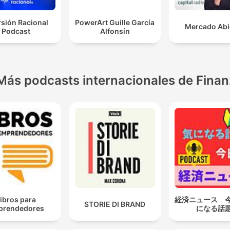
rsión Racional
PowerArt Guille García
Mercado Abi
Podcast
Alfonsín
Más podcasts internacionales de Fina
ibros para
経済ニュース 
STORIE DI BRAND
prendedores
になる話