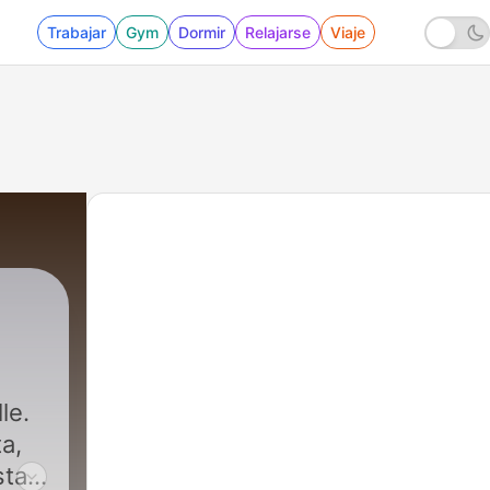
Trabajar
Gym
Dormir
Relajarse
Viaje
|
400 - Paras tapa vaurastua 2026: rakenn
lle.
a,
sta