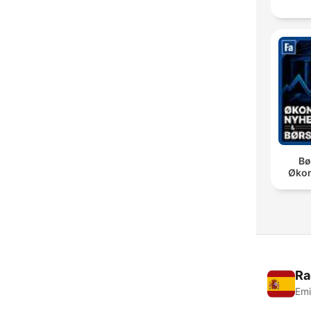
Bø
Øko
Ra
Emi