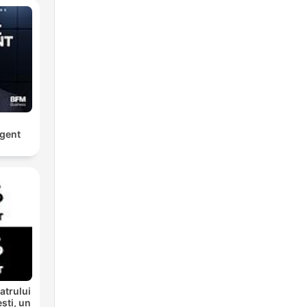
rgent
atrului
ști, un