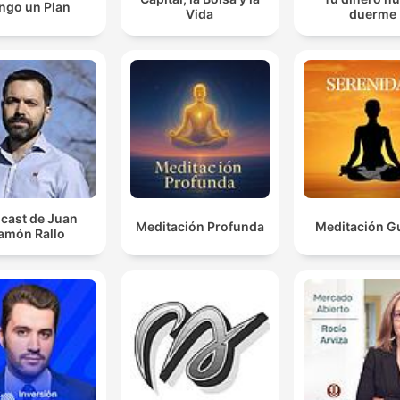
ngo un Plan
Vida
duerme
cast de Juan
Meditación Profunda
Meditación G
amón Rallo