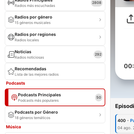
2808
Radios más escuchadas
Radios por género
15 géneros musicales
Radios por regiones
Radios locales
Noticias
292
Radios noticiosas
00
Recomendadas
Lista de las mejores radios
Podcasts
Podcasts Principales
50
Podcasts más populares
Episod
Podcasts por Género
18 géneros temáticos
-
400
P
Música
04 ago.