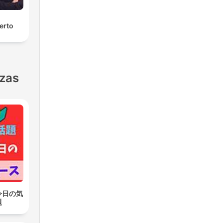
erto
nzas
今日の気
題