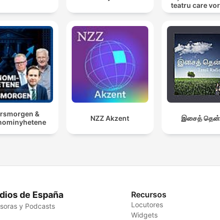
teatru care vo
cu tine
rsmorgen &
NZZ Akzent
இசைத் தென்
nominyhetene
dios de España
Recursos
Locutores
soras y Podcasts
Widgets