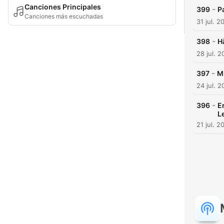
Canciones Principales
-
399
P
Canciones más escuchadas
31 jul. 2
-
398
H
28 jul. 
-
397
Mi
24 jul. 
-
396
E
L
21 jul. 2