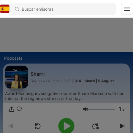
Podcasts
Sharri
Sky News Australia / NZ
|
814 - Sharri | 5 August
Award-winning investigative reporter Sharri Markson with her
take on the big news stories of the day.
1
x
Volumen