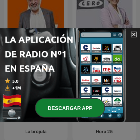
Mañanas en Libertad con
Julia en la onda
Luis del Pino
DESCARGAR APP
La brújula
Hora 25