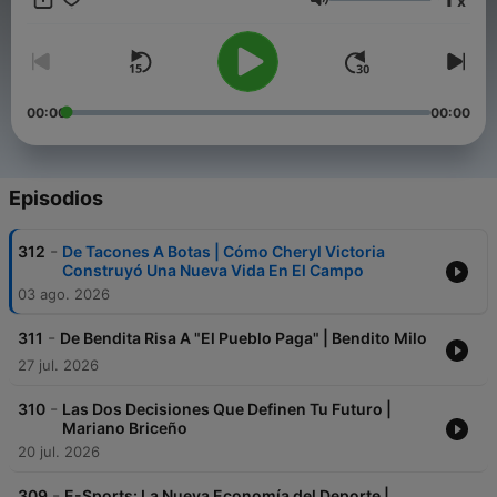
x
Volumen
00:00
00:00
Episodios
-
312
De Tacones A Botas | Cómo Cheryl Victoria
Construyó Una Nueva Vida En El Campo
03 ago. 2026
-
311
De Bendita Risa A "El Pueblo Paga" | Bendito Milo
27 jul. 2026
-
310
Las Dos Decisiones Que Definen Tu Futuro |
Mariano Briceño
20 jul. 2026
-
309
E-Sports: La Nueva Economía del Deporte |