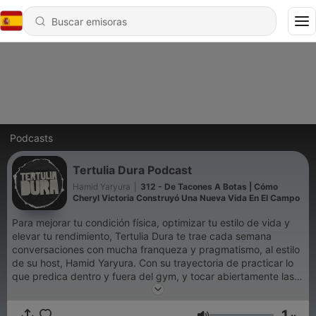
Podcasts
Tertulia Dura Podcast
Hamid Yaryura
|
312 - De Tacones A Botas | Cómo
Cheryl Victoria Construyó Una Nueva Vida En El Campo
Para mejorar tu condición física, optimizar tu estilo de vida y
elevar tu rendimiento, Tertulia Dura te trae cada semana
conversaciones con mucha franqueza y pragmatismo, al estilo
de su host, Hamid Yaryura. Con su trayectoria de practicar lo
que predica dentro y fuera del gym, y tocar abiertamente las
teclas que muchos obvian, you´re in for a ride.
1