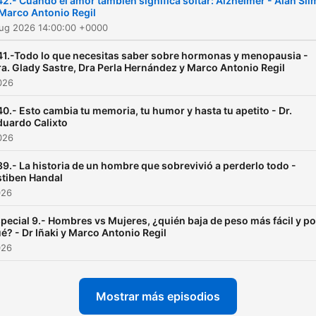
2.- Cuando el amor también significa soltar: Alzheimer - Alan Sli
 Marco Antonio Regil
Aug 2026 14:00:00 +0000
41.-Todo lo que necesitas saber sobre hormonas y menopausia -
a. Glady Sastre, Dra Perla Hernández y Marco Antonio Regil
2026
0.- Esto cambia tu memoria, tu humor y hasta tu apetito - Dr.
duardo Calixto
2026
9.- La historia de un hombre que sobrevivió a perderlo todo -
stiben Handal
026
pecial 9.- Hombres vs Mujeres, ¿quién baja de peso más fácil y po
é? - Dr Iñaki y Marco Antonio Regil
026
Mostrar más episodios