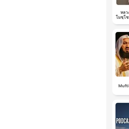
หลวง
โมชฺโช
Muft