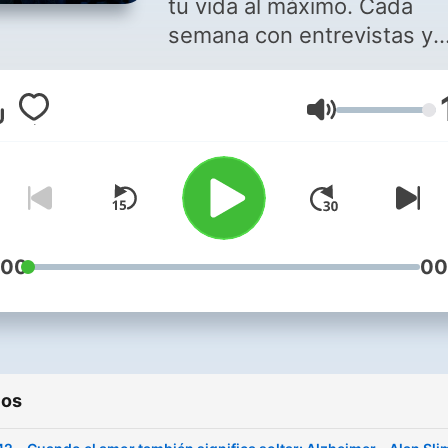
tu vida al máximo. Cada
semana con entrevistas y
capítulos especiales, Marc
Antonio Regil te acompaña
Volumen
un viaje de crecimiento
personal y consciencia que
empodera y apoya, para q
alcances tus sueños y logr
tu máximo potencial. S
:00
00
ios