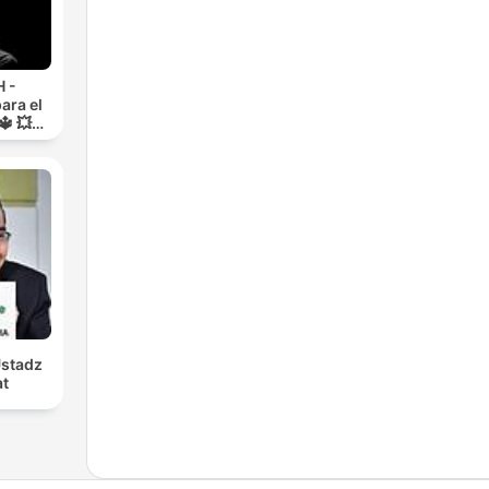
 -
ara el
🔱 💥
RA💥
Ustadz
at