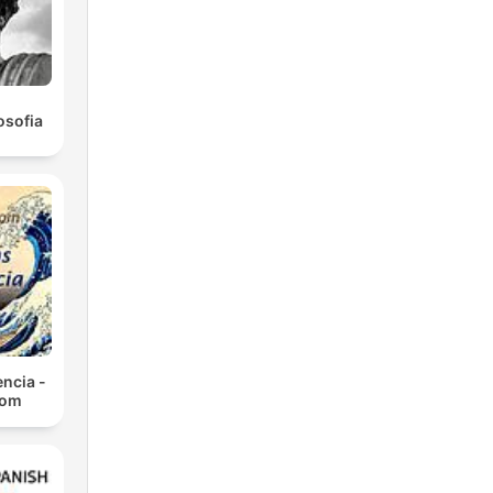
osofia
ncia -
com