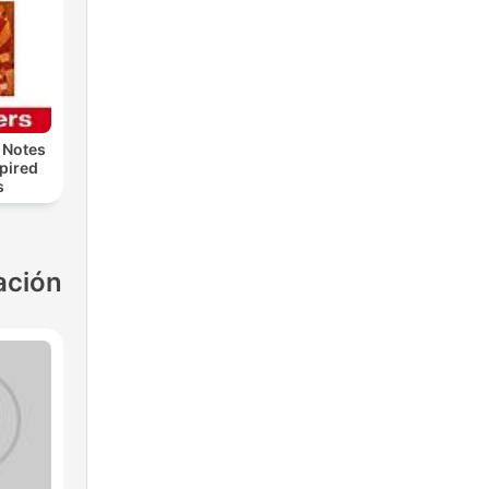
 Notes
spired
s
ación