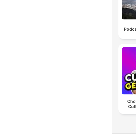
Podca
Chos
Cul