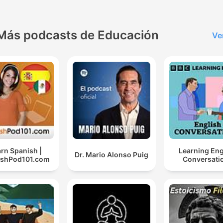
Más podcasts de Educación
Ve
rn Spanish |
Learning Eng
Dr. Mario Alonso Puig
ishPod101.com
Conversati