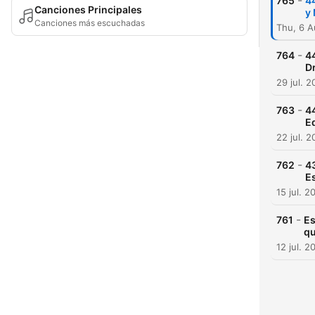
-
765
44
Canciones Principales
y
Canciones más escuchadas
Thu, 6 
-
764
4
Dr
29 jul. 
-
763
44
E
22 jul. 
-
762
43
E
15 jul. 2
-
761
Es
qu
12 jul. 2