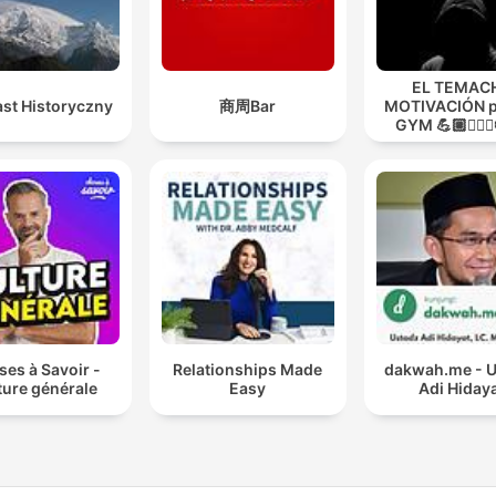
EL TEMACH
st Historyczny
商周Bar
MOTIVACIÓN p
GYM 💪🏼🏋🏻‍♀
MODO GUER
es à Savoir -
Relationships Made
dakwah.me - 
ture générale
Easy
Adi Hiday