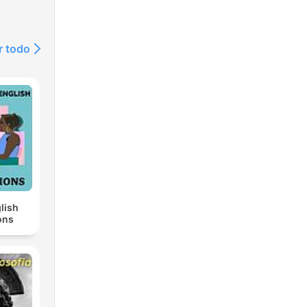
r todo
lish
ons