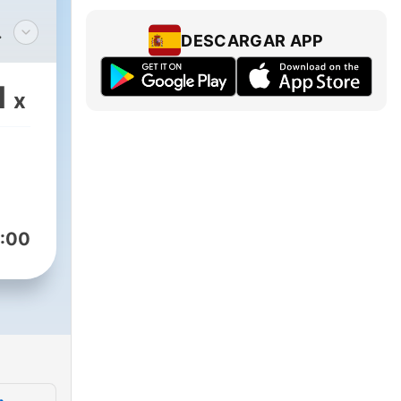
DESCARGAR APP
o
 en
1
x
 te
ue
es
onoro
:00