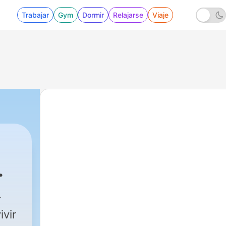
Trabajar
Gym
Dormir
Relajarse
Viaje
o Regil
|
765 - 442.- Cuando el amor también signific
ivir