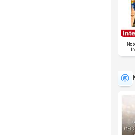
Not
I