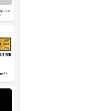
urpose
e
ntêr