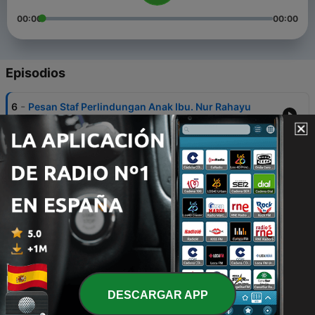
00:00
00:00
Episodios
-
6
Pesan Staf Perlindungan Anak Ibu. Nur Rahayu
04 dic. 2020
-
5
Ngobrol Bareng dr. Sonny Adi W.,M.Kes - Adaptasi
Kebiasaan Baru
26 ago. 2020
-
3
Ngobrol bareng mas Han - Semapan.Coffee
15 jun. 2020
-
2
Sharing usaha oleh rachel
14 jun. 2020
DESCARGAR APP
-
1
PPA Menyapa...
28 mayo 2020