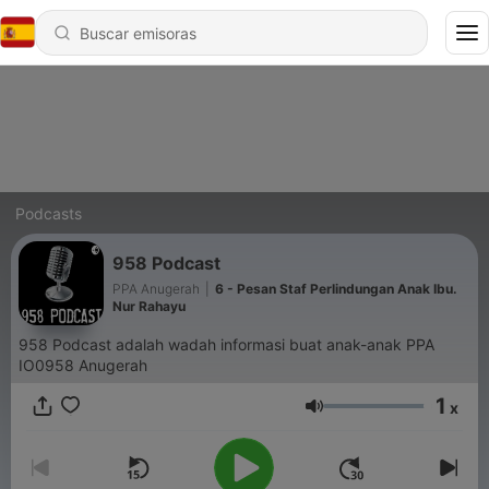
Podcasts
958 Podcast
PPA Anugerah
|
6 - Pesan Staf Perlindungan Anak Ibu.
Nur Rahayu
958 Podcast adalah wadah informasi buat anak-anak PPA
IO0958 Anugerah
1
x
Volumen