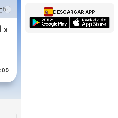
ugh
DESCARGAR APP
iver
1
x
s at
 for
:00