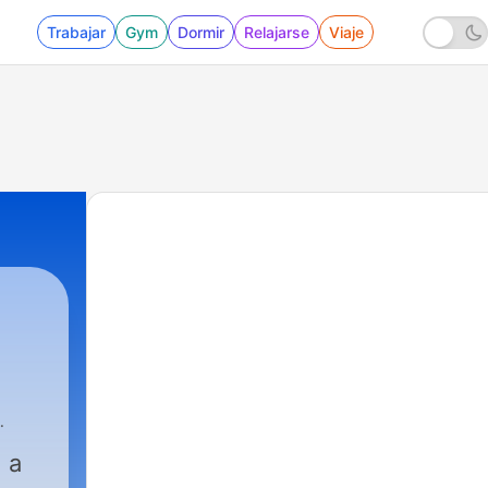
Trabajar
Gym
Dormir
Relajarse
Viaje
 a