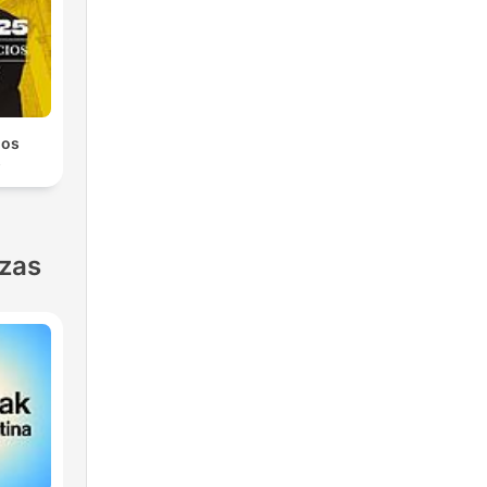
los
s
nzas