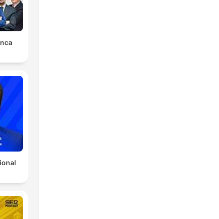
unca
ional