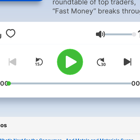
roundtable of top traders,
“Fast Money” breaks thro
the noise of the day, to del
the actionable news that
Volumen
matters most to investors.
Fast Money airs weeknight
5p ET on CNBC. Visit
http://fastmoney.cnbc.com
additional information.
:00
00
ios