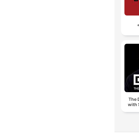
The 
with 