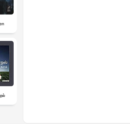
en
றல்