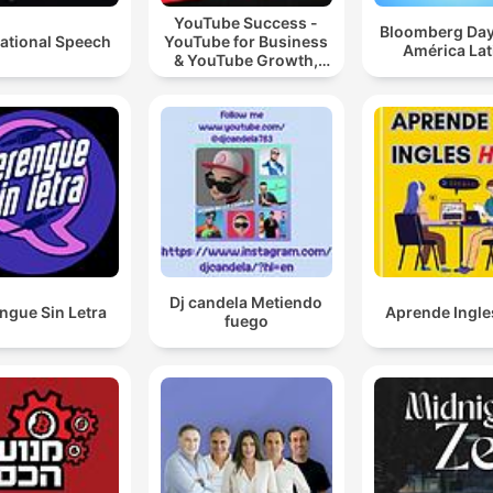
YouTube Success -
Bloomberg Da
ational Speech
YouTube for Business
América Lat
& YouTube Growth,
Video Marketing
Dj candela Metiendo
ngue Sin Letra
Aprende Ingle
fuego