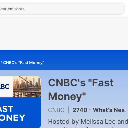
CNBC's "Fast Money"
CNBC's "Fast
Money"
CNBC
|
2740 - What’s Next for the Consumer… And Metals and Materials Surge 8/5/26
Hosted by Melissa Lee and