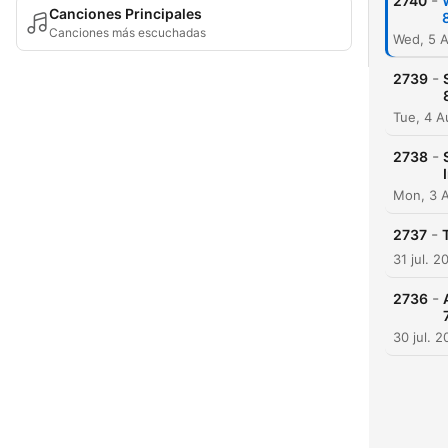
-
2740
Canciones Principales
Canciones más escuchadas
Wed, 5 
-
2739
Tue, 4 A
-
2738
Mon, 3 
-
2737
31 jul. 2
-
2736
30 jul. 