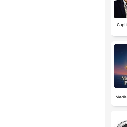
Capit
Medit