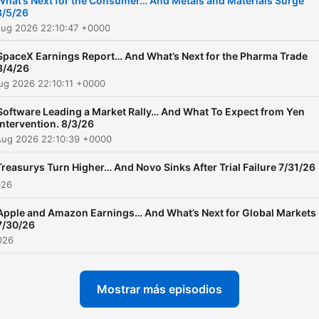
What’s Next for the Consumer… And Metals and Materials Surge
8/5/26
Aug 2026 22:10:47 +0000
SpaceX Earnings Report… And What’s Next for the Pharma Trade
8/4/26
ug 2026 22:10:11 +0000
Software Leading a Market Rally… And What To Expect from Yen
Intervention. 8/3/26
Aug 2026 22:10:39 +0000
Treasurys Turn Higher… And Novo Sinks After Trial Failure 7/31/26
026
Apple and Amazon Earnings… And What’s Next for Global Markets
7/30/26
2026
Mostrar más episodios