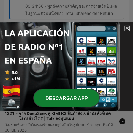
00:34:56 · พูดถึงความสำคัญของการจ่ายเงินปันผล
ในฐานะส่วนหนึ่งของ Total Shareholder Return
Episodios
-
1323
ยานแม่ SCBX ในมือ “ดร.อารักษ์” จะเปลี่ยนไปทิศทาง
ไหน บนโลกใหม่ของธุรกิจการเงิน ? | THE
BRIEFCASE
บทสัมภาษณ์พิเศษกับ Dr. Arak Suthiwong ว่าที่ CEO ของ SCBX เกี่ยวกับการขับเคลื่อนองค์กรภายใต้กลยุทธ์ AI First Organization และการเปลี่ยนผ่านจากธนาคารแบบดั้งเดิมสู่กลุ่มธุรกิจเทคโนโลยีทางการเงิน เนื้อหาครอบคลุมถึงวิสัยทัศน์ในการใช้ AI เพื่อเพิ่ม Productivity การวางรากฐานโครงสร้างพื้นฐานทางเทคโนโลยีเพื่อรองรับการขยายตัวในอนาคต และบทบาทของ Virtual Bank ในการเติมเต็มช่องว่างทางการเงินในประเทศไทย นอกจากนี้ยังมีการพูดคุยถึงลักษณะเฉพาะของบริษัทในเครือ (ยานลูก) ทั้งความแข็งแกร่งของ SCB Bank ความรวดเร็วของ Monix และความยิ่งใหญ่ของ CardX รวมถึงมุมมองด้านการบริหารจัดการเงินปันผลเพื่อสร้าง Total Shareholder Return (TSR) และกลยุทธ์การเพิ่มอัตราส่วน ROE เพื่อสร้างมูลค่าให้แก่ผู้ถือหุ้นในระยะยาว
04 ago. 2026
-
1322
ตลาดหุ้นเกาหลี เกิดอะไรขึ้น ? ทำไมนักลงทุนรายย่อย
เกาหลี สูญเงินหมดตัว | ลงทุนแมนจะเล่าให้ฟัง
วิเคราะห์วิกฤตการณ์ตลาดหุ้นเกาหลีใต้ที่เผชิญกับการดิ่งลงของมูลค่าอย่างรุนแรง โดยมีสาเหตุหลักมาจากการพึ่งพาผลประกอบการของหุ้นเพียงสองบริษัทคือ Samsung และ SK Hynix ซึ่งเป็นผู้นำในกลุ่มชิปหน่วยความจำ AI เนื้อหาเจาะลึกถึงกลไกของ Leverage ETF ที่ทำหน้าที่เป็นตัวคูณความเสียหายในช่วงตลาดขาลง ส่งผลให้นักลงทุนรายย่อยสูญเสียเงินจำนวนมหาศาลรวมกว่า 1.3 ล้านล้านบาท พร้อมทั้งกล่าวถึงมาตรการฉุกเฉินจากหน่วยงานกำกับดูแลและบทเรียนสำคัญด้านการบริหารความเสี่ยงจากการใช้เลเวอเรจในการลงทุน
DESCARGAR APP
31 jul. 2026
-
1321
จาก DeepSeek สู่ KIMI K3 จีนกำลังเขย่าบัลลังก์เทค
โลกอย่างไร ? | Talk ลงทุนแมน
วิเคราะห์เจาะลึกโครงสร้างเศรษฐกิจจีนในรูปแบบ K-shape ที่แม้ตัวเลข GDP จะเติบโตช้าลง แต่ภาคเทคโนโลยีและอุตสาหกรรม Hard Tech กำลังพุ่งทะยานอย่างรุนแรง โดยเฉพาะกลุ่มอุปกรณ์ 3D Printing, แบตเตอรี่ และหุ่นยนต์ ซึ่งเป็นผลมาจากนโยบายสนับสนุนการผลิตภายในประเทศเพื่อลดการพึ่งพาเทคโนโลยีจากต่างชาติและการเผชิญหน้ากับสงครามการค้า เนื้อหาครอบคลุมถึงความก้าวหน้าของ AI โมเดลฝั่งจีนอย่าง DeepSeek และ Moonshot AI รวมถึงโอกาสในการลงทุนผ่าน Supply Chain ของ AI ตั้งแต่ต้นน้ำอย่างเซมิคอนดักเตอร์ไปจนถึงปลายน้ำอย่างหุ่นยนต์และรถยนต์ขับเคลื่อนอัตโนมัติ โดยมีการแนะนำกลยุทธ์การเลือกหุ้นในกลุ่ม A-Share และ H-Share ผ่านกองทุนรวมที่เน้นนวัตกรรมและการวิจัยพัฒนา (R&D) เพื่อรับมือกับความผันผวนของตลาดเทคโนโลยีจีน
30 jul. 2026