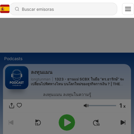
Podcasts
ลงทุนแมน
longtunman
|
1323 - ยานแม่ SCBX ในมือ “ดร.อารักษ์” จะ
เปลี่ยนไปทิศทางไหน บนโลกใหม่ของธุรกิจการเงิน ? | THE
BRIEFCASE
ลงทุนแมน ลงทุนในความรู้
1
x
Volumen