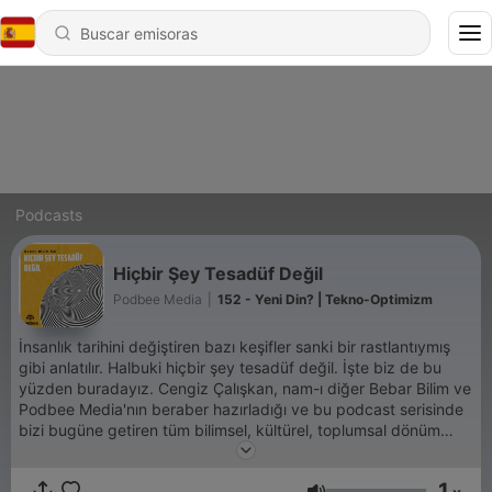
Podcasts
Hiçbir Şey Tesadüf Değil
Podbee Media
|
152 - Yeni Din? | Tekno-Optimizm
İnsanlık tarihini değiştiren bazı keşifler sanki bir rastlantıymış
gibi anlatılır. Halbuki hiçbir şey tesadüf değil. İşte biz de bu
yüzden buradayız. Cengiz Çalışkan, nam-ı diğer Bebar Bilim ve
Podbee Media'nın beraber hazırladığı ve bu podcast serisinde
bizi bugüne getiren tüm bilimsel, kültürel, toplumsal dönüm
noktalarından geçeceğimiz büyük bir yolculuğa çıkıyoruz.
1