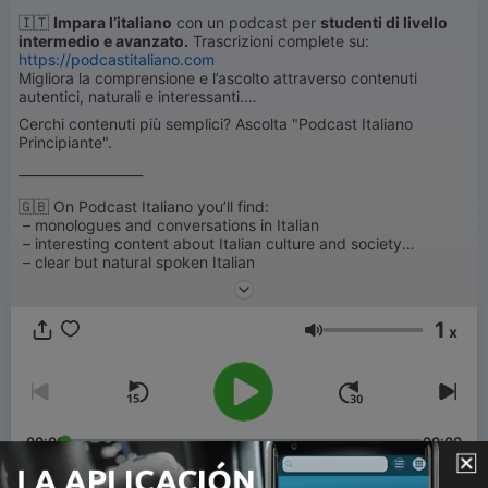
🇮🇹
Impara l’italiano
con un podcast per
studenti di livello
intermedio e avanzato.
Trascrizioni complete su:
https://podcastitaliano.com
Migliora la comprensione e l’ascolto attraverso contenuti
autentici, naturali e interessanti.
Cerchi contenuti più semplici? Ascolta "Podcast Italiano
Principiante".
___________________
🇬🇧 On Podcast Italiano you’ll find:
– monologues and conversations in Italian
– interesting content about Italian culture and society
– clear but natural spoken Italian
🇮🇹 Su Podcast Italiano trovi:
– monologhi e conversazioni in italiano
1
x
– contenuti interessanti sulla cultura e sulla società italiana
Volumen
– italiano parlato in modo chiaro ma naturale
00:00
00:00