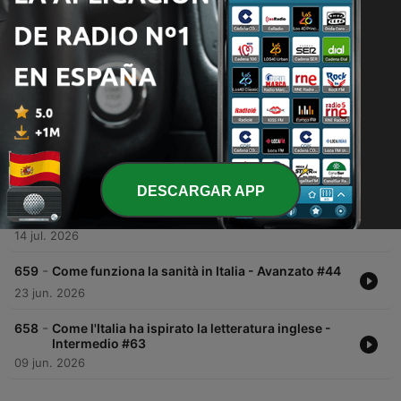
Episodios
-
662
Com'è fare l'imprenditore? - Principiante #128
06 ago. 2026
-
661
Il “Belpaese”, lo “Stivale” e i soprannomi delle
città italiane - Intermedio #64
30 jul. 2026
DESCARGAR APP
-
660
Il diritto alla morte: l'eutanasia in Italia - Avanzato
#45
14 jul. 2026
-
659
Come funziona la sanità in Italia - Avanzato #44
23 jun. 2026
-
658
Come l'Italia ha ispirato la letteratura inglese -
Intermedio #63
09 jun. 2026