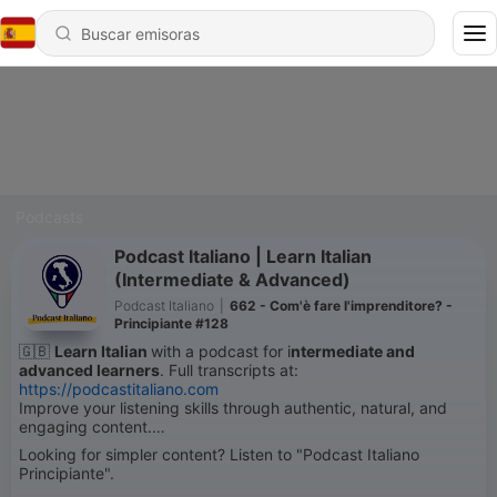
Podcasts
Podcast Italiano | Learn Italian
(Intermediate & Advanced)
Podcast Italiano
|
662 - Com'è fare l'imprenditore? -
Principiante #128
🇬🇧
Learn Italian
with a podcast for i
ntermediate and
advanced learners
. Full transcripts at:
https://podcastitaliano.com
Improve your listening skills through authentic, natural, and
engaging content.
Looking for simpler content? Listen to "Podcast Italiano
Principiante".