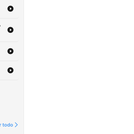
om/channel/UCOSoTW9dQCZKJOwDHgeKm
A
r todo