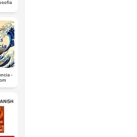
osofia
ncia -
com