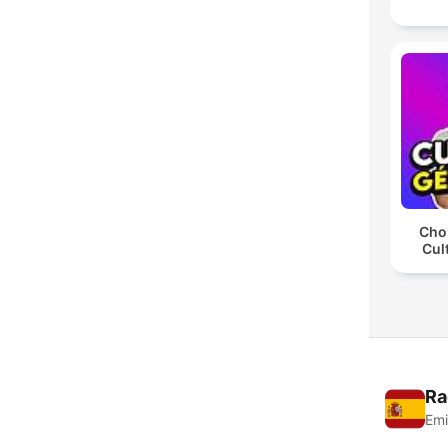
Chos
Cul
Ra
Emi