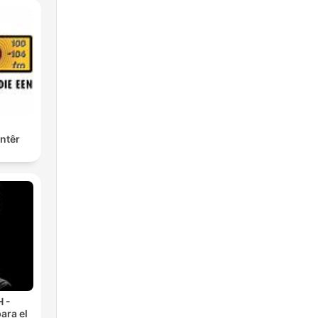
ntêr
 -
ara el