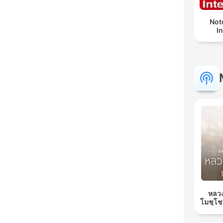
Not
I
หลวง
โมชฺโช