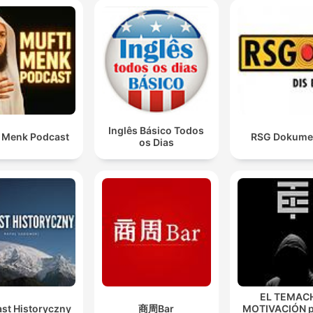
Inglês Básico Todos
i Menk Podcast
RSG Dokume
os Dias
EL TEMACH
st Historyczny
商周Bar
MOTIVACIÓN p