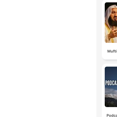
Muft
Podca