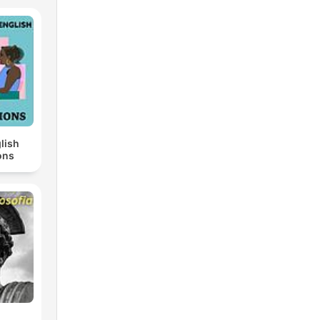
lish
ons