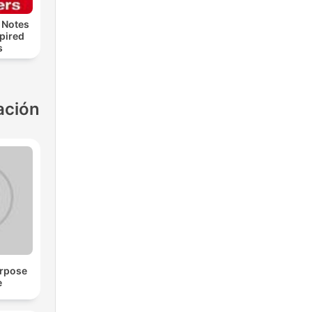
 Notes
spired
s
ación
urpose
e