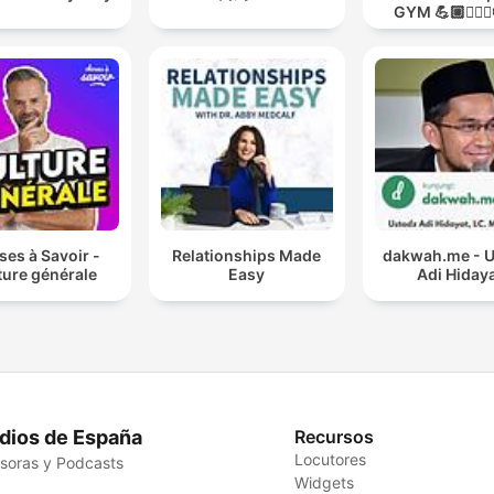
GYM 💪🏼🏋🏻‍♀
MODO GUER
es à Savoir -
Relationships Made
dakwah.me - 
ture générale
Easy
Adi Hiday
dios de España
Recursos
Locutores
soras y Podcasts
Widgets