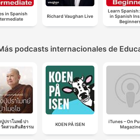
Learn Spanish:
es in Spanish
Richard Vaughan Live
in Spanish In
ntermediate
Beginner
Más podcasts internacionales de Educ
ปู่ปราโมทย์ ปา
iTunes – On P
KOEN PÅ ISEN
 วัดสวนสันติธรรม
Magazin