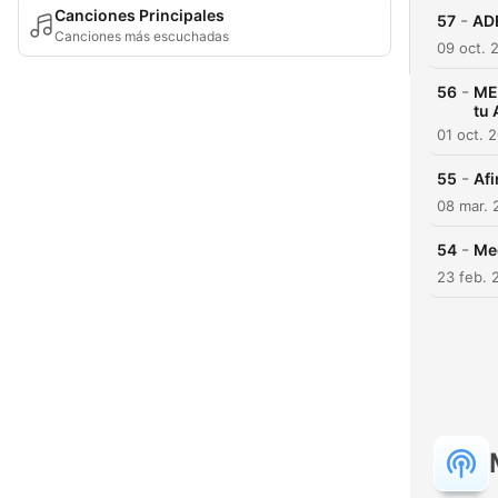
Canciones Principales
-
57
AD
Canciones más escuchadas
09 oct. 
-
56
ME
tu
01 oct. 
-
55
Afi
08 mar. 
-
54
Med
23 feb. 