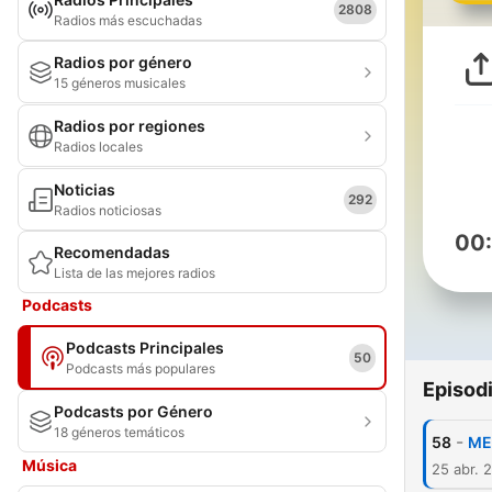
2808
Radios más escuchadas
Radios por género
15 géneros musicales
Radios por regiones
Radios locales
Noticias
292
Radios noticiosas
00
Recomendadas
Lista de las mejores radios
Podcasts
Podcasts Principales
50
Podcasts más populares
Episod
Podcasts por Género
18 géneros temáticos
-
58
ME
Música
25 abr. 