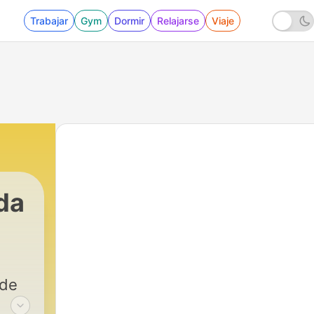
Trabajar
Gym
Dormir
Relajarse
Viaje
da
de