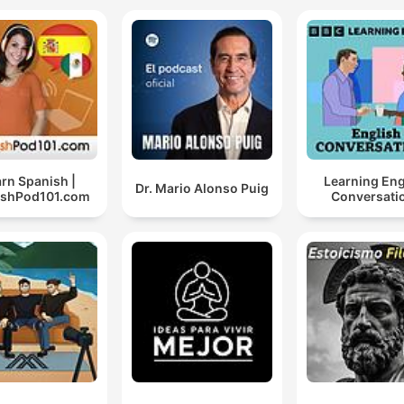
rn Spanish |
Learning Eng
Dr. Mario Alonso Puig
ishPod101.com
Conversati